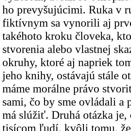
ho prevyšujúcimi. Ruka v r
fiktívnym sa vynorili aj prv
takéhoto kroku človeka, kto
stvorenia alebo vlastnej sk
okruhy, ktoré aj napriek to
jeho knihy, ostávajú stále o
máme morálne právo stvoriť
sami, čo by sme ovládali a 
má slúžiť. Druhá otázka je,
tisícom ľudí, kvôli tomu, ž