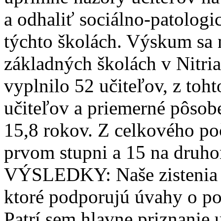
a odhaliť sociálno-patologi
týchto školách. Výskum sa 
základných školách v Nitri
vyplnilo 52 učiteľov, z toh
učiteľov a priemerné pôsob
15,8 rokov. Z celkového po
prvom stupni a 15 na druho
VÝSLEDKY: Naše zistenia u
ktoré podporujú úvahy o pot
Patrí sem hlavne priznanie 