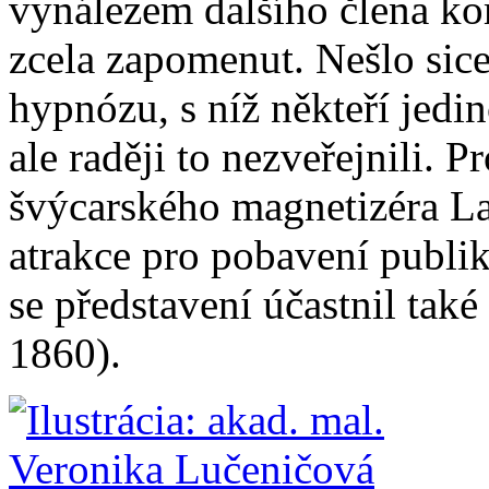
vynálezem dalšího člena ko
zcela zapomenut. Nešlo sice
hypnózu, s níž někteří jedin
ale raději to nezveřejnili. 
švýcarského magnetizéra La
atrakce pro pobavení publi
se představení účastnil tak
1860).