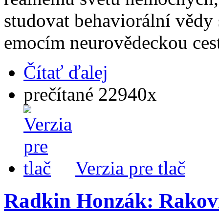
studovat behaviorální vědy s
emocím neurovědeckou ces
Čítať ďalej
prečítané 22940x
Verzia pre tlač
Radkin Honzák: Rakov