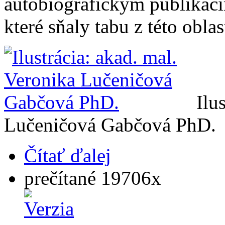
autobiografickým publikací
které sňaly tabu z této oblas
Ilu
Lučeničová Gabčová PhD.
Čítať ďalej
prečítané 19706x