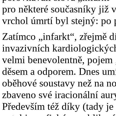
pro některé současníky již 
vrchol úmrtí byl stejný: po 
Zatímco „infarkt“, zřejmě 
invazivních kardiologickýc
velmi benevolentně, pojem 
děsem a odporem. Dnes umír
oběhové soustavy než na no
zbaveno své iracionální au
Především též díky (tady je