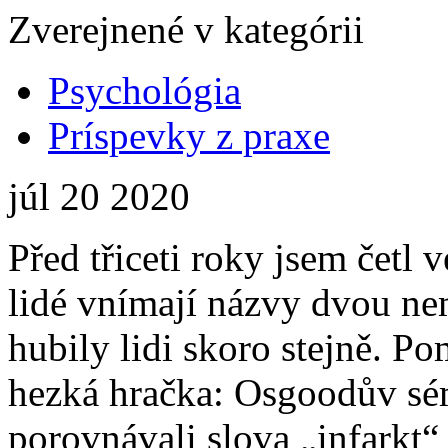
Zverejnené v kategórii
Psychológia
Príspevky z praxe
júl
20
2020
Před třiceti roky jsem četl v
lidé vnímají názvy dvou ne
hubily lidi skoro stejně. 
hezká hračka: Osgoodův sém
porovnávali slova „infarkt