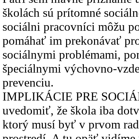
školách sú prítomné sociáln
sociálni pracovníci môžu p
pomáhať im prekonávať pro
sociálnymi problémami, pom
špeciálnymi výchovno-vzde
prevenciu.
IMPLIKÁCIE PRE SOCIÁL
uvedomiť, že škola iba dot
ktorý musí byť v prvom ra
prostredí. A tu opäť vidíme