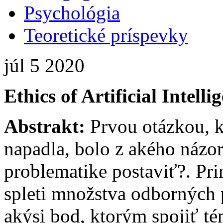
Psychológia
Teoretické príspevky
júl
5
2020
Ethics of Artificial Intell
Abstrakt:
Prvou otázkou, kt
napadla, bolo z akého názor
problematike postaviť?. Pri
spleti množstva odborných p
akýsi bod, ktorým spojiť té