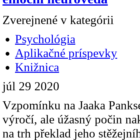
Zverejnené v kategórii
Psychológia
Aplikačné príspevky
Knižnica
júl
29
2020
Vzpomínku na Jaaka Pankse
výročí, ale úžasný počin na
na trh překlad jeho stěžejní