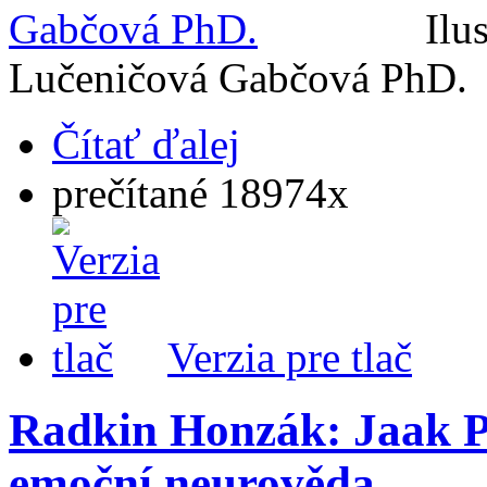
Ilu
Lučeničová Gabčová PhD.
Čítať ďalej
prečítané 18974x
Verzia pre tlač
Radkin Honzák: Jaak P
emoční neurověda