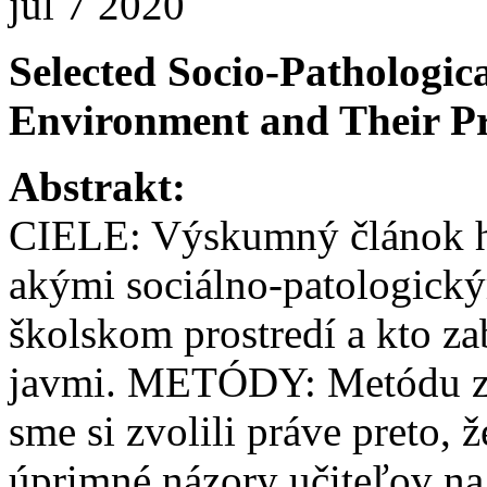
júl
7
2020
Selected Socio-Pathologi
Environment and Their P
Abstrakt:
CIELE: Výskumný článok hľ
akými sociálno-patologický
školskom prostredí a kto z
javmi. METÓDY: Metódu zb
sme si zvolili práve preto, 
úprimné názory učiteľov na 