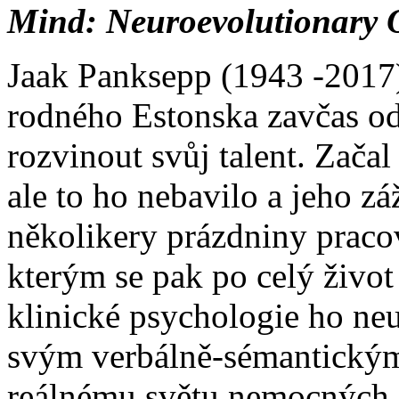
Mind: Neuroevolutionary 
Jaak Panksepp (1943 -2017) 
rodného Estonska zavčas o
rozvinout svůj talent. Začal
ale to ho nebavilo a jeho zá
několikery prázdniny pracov
kterým se pak po celý živo
klinické psychologie ho ne
svým verbálně-sémantickým
reálnému světu nemocných, 