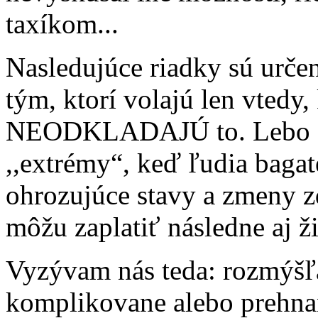
taxíkom...
Nasledujúce riadky sú určen
tým, ktorí volajú len vtedy,
NEODKLADAJÚ to. Lebo sú 
,,extrémy“, keď ľudia bagat
ohrozujúce stavy a zmeny zd
môžu zaplatiť následne aj ž
Vyzývam nás teda: rozmýšľa
komplikovane alebo prehnan