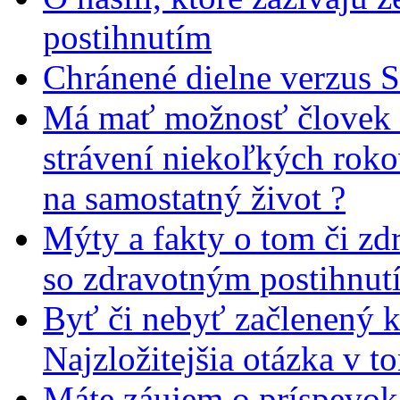
postihnutím
Chránené dielne verzus 
Má mať možnosť človek 
strávení niekoľkých rok
na samostatný život ?
Mýty a fakty o tom či zd
so zdravotným postihnut
Byť či nebyť začlenený 
Najzložitejšia otázka v t
Máte záujem o príspevok