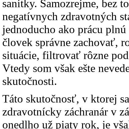
sanitky. Samozrejme, bez to
negatívnych zdravotných sta
jednoducho ako prácu plnú v
človek správne zachovať, r
situácie, filtrovať rôzne po
Vtedy som však ešte nevede
skutočnosti.
Táto skutočnosť, v ktorej s
zdravotnícky záchranár v zá
onedlho už piaty rok, je vš