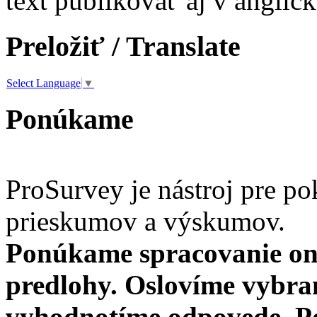
text publikovať aj v anglic
Preložiť / Translate
Select Language
▼
Ponúkame
ProSurvey je nástroj pre po
prieskumov a výskumov.
Ponúkame spracovanie on
predlohy. Oslovíme vybra
vyhodnotíme odpovede. Po