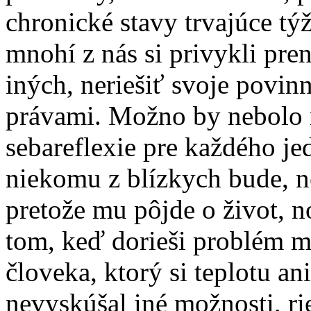
chronické stavy trvajúce týž
mnohí z nás si privykli pre
iných, neriešiť svoje povin
právami. Možno by nebolo 
sebareflexie pre každého je
niekomu z blízkych bude, n
pretože mu pôjde o život, n
tom, keď dorieši problém mi
človeka, ktorý si teplotu ani
nevyskúšal iné možnosti, rie