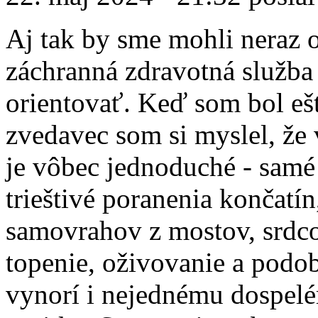
Aj tak by sme mohli neraz op
záchranná zdravotná služba 
orientovať. Keď som bol eš
zvedavec som si myslel, že
je vôbec jednoduché - samé
trieštivé poranenia končatí
samovrahov z mostov, srdco
topenie, oživovanie a podob
vynorí i nejednému dospel