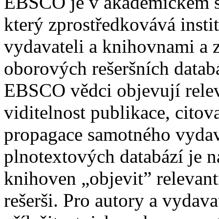
EBSCO je v akademickém s
který zprostředkovává insti
vydavateli a knihovnami a z
oborových rešeršních datab
EBSCO vědci objevují relev
viditelnost publikace, citov
propagace samotného vydava
plnotextových databází je
knihoven „objevit” relevan
rešerši. Pro autory a vydava