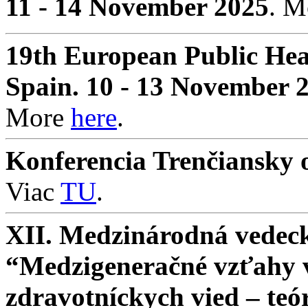
11 - 14 November 2025
. 
19th European Public Hea
Spain. 10 - 13 November 
More
here
.
Konferencia Trenčiansky o
Viac
TU
.
XII. Medzinárodná vedeck
“Medzigeneračné vzťahy v 
zdravotníckych vied – teó