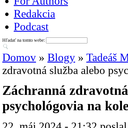
For Authors
Redakcia
Podcast
Hľadať na tomto webe:
Domov
»
Blogy
»
Tadeáš M
zdravotná služba alebo psy
Záchranná zdravotná 
psychológovia na kol
22. máj 2024 - 21:32 posla