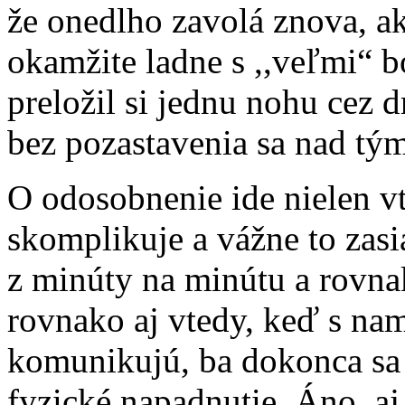
že onedlho zavolá znova, ak
okamžite ladne s ,,veľmi“ 
preložil si jednu nohu cez d
bez pozastavenia sa nad tým
O odosobnenie ide nielen vt
skomplikuje a vážne to zas
z minúty na minútu a rovnak
rovnako aj vtedy, keď s nam
komunikujú, ba dokonca sa 
fyzické napadnutie. Áno, aj t