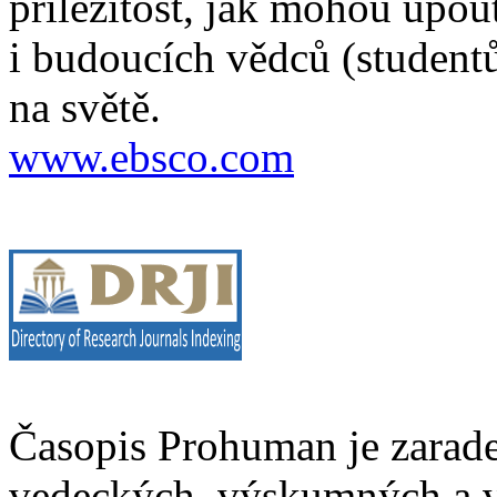
příležitost, jak mohou upou
i budoucích vědců (studentů
na světě.
www.ebsco.com
Časopis Prohuman je zarad
vedeckých, výskumných a v