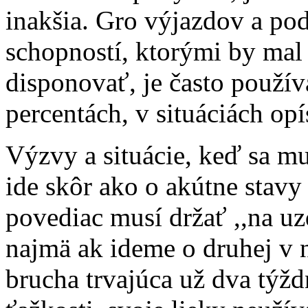
inakšia. Gro výjazdov a pod
schopností, ktorými by mal
disponovať, je často použí
percentách, v situáciách opí
Výzvy a situácie, keď sa m
ide skôr ako o akútne stavy 
povediac musí držať ,,na uz
najmä ak ideme o druhej v 
brucha trvajúca už dva týž