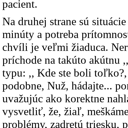
pacient.
Na druhej strane sú situáci
minúty a potreba prítomnos
chvíli je veľmi žiaduca. Ner
príchode na takúto akútnu ,
typu: ,, Kde ste boli toľko?
podobne, Nuž, hádajte... pom
uvažujúc ako korektne nahl
vysvetliť, že, žiaľ, meškáme
problémy, zadretú triesku, p