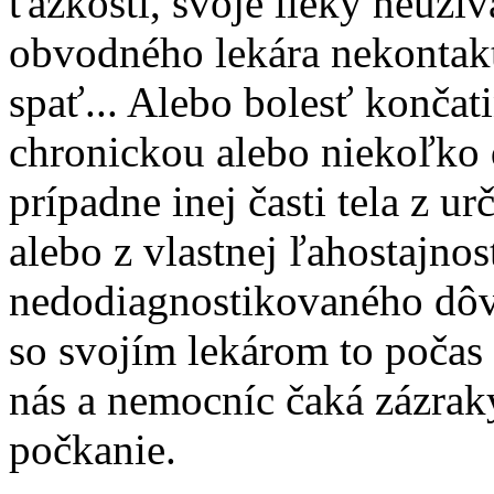
ťažkosti, svoje lieky neuží
obvodného lekára nekontakt
spať... Alebo bolesť končati
chronickou alebo niekoľko 
prípadne inej časti tela z u
alebo z vlastnej ľahostajnost
nedodiagnostikovaného dôvod
so svojím lekárom to počas 
nás a nemocníc čaká zázraky
počkanie.