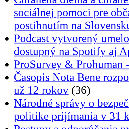
sociálnej pomoci pre ob
postihnutím na Slovensk
Podcast vytvorený umelo
dostupný na Spotify aj A
ProSurvey & Prohuman - 
Časopis Nota Bene rozpo
už 12 rokov
(36)
Národné správy o bezpečn
politike prijímania v 31 
Postupy a odporúčania pr