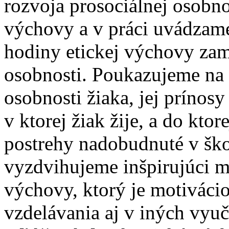
rozvoja prosociálnej osobno
výchovy a v práci uvádzame
hodiny etickej výchovy zam
osobnosti. Poukazujeme na 
osobnosti žiaka, jej prínosy
v ktorej žiak žije, a do kto
postrehy nadobudnuté v ško
vyzdvihujeme inšpirujúci m
výchovy, ktorý je motiváci
vzdelávania aj v iných vyu