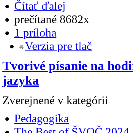
Čítať ďalej
prečítané 8682x
1 príloha
Verzia pre tlač
Tvorivé písanie na hod
jazyka
Zverejnené v kategórii
Pedagogika
The Best of ŠVOČ 2024