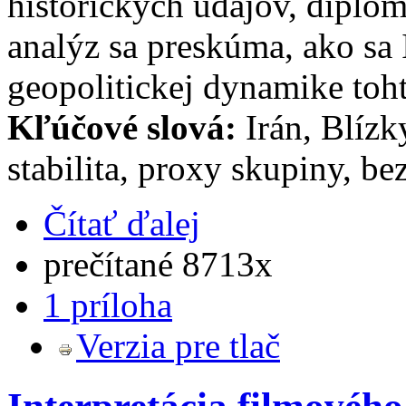
historických údajov, diplo
analýz sa preskúma, ako sa
geopolitickej dynamike toh
Kľúčové slová:
Irán, Blízk
stabilita, proxy skupiny, be
Čítať ďalej
prečítané 8713x
1 príloha
Verzia pre tlač