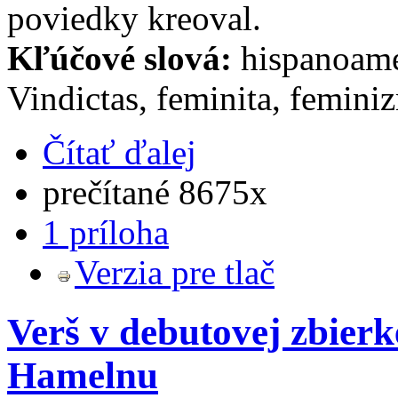
poviedky kreoval.
Kľúčové slová:
hispanoamer
Vindictas, feminita, femini
Čítať ďalej
prečítané 8675x
1 príloha
Verzia pre tlač
Verš v debutovej zbier
Hamelnu