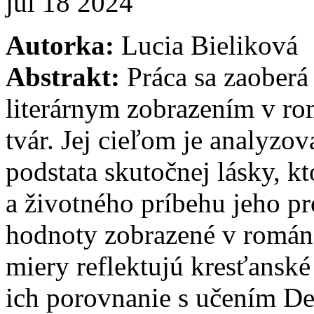
júl
18
2024
Autorka:
Lucia Bieliková
Abstrakt:
Práca sa zaoberá
literárnym zobrazením v 
tvár. Jej cieľom je analyzov
podstata skutočnej lásky, k
a životného príbehu jeho p
hodnoty zobrazené v romá
miery reflektujú kresťanské
ich porovnanie s učením Deu