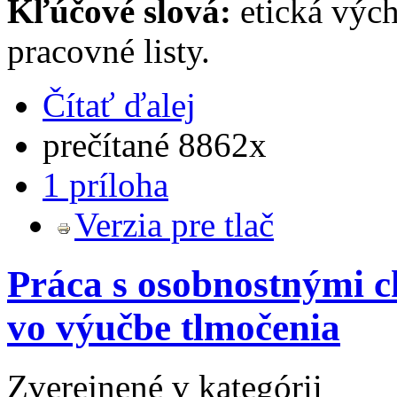
Kľúčové slová:
etická výc
pracovné listy.
Čítať ďalej
prečítané 8862x
1 príloha
Verzia pre tlač
Práca s osobnostnými c
vo výučbe tlmočenia
Zverejnené v kategórii