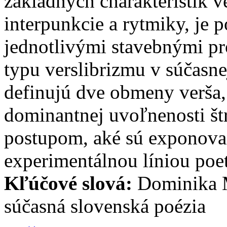
základných charakteristík ver
interpunkcie a rytmiky, je 
jednotlivými stavebnými pr
typu verslibrizmu v súčasne
definujú dve obmeny verša,
dominantnej uvoľnenosti štr
postupom, aké sú exponov
experimentálnou líniou poe
Kľúčové slová:
Dominika M
súčasná slovenská poézia