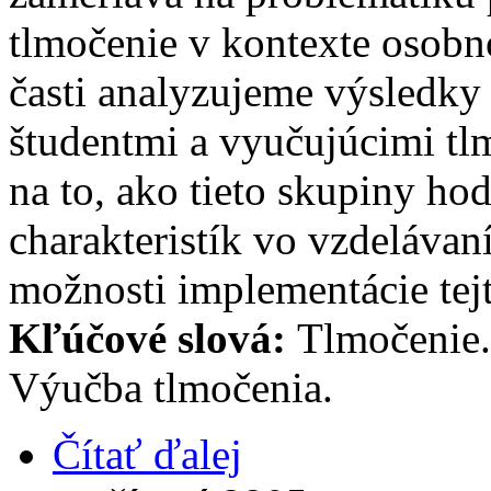
tlmočenie v kontexte osobno
časti analyzujeme výsledk
študentmi a vyučujúcimi tl
na to, ako tieto skupiny h
charakteristík vo vzdeláva
možnosti implementácie tej
Kľúčové slová:
Tlmočenie.
Výučba tlmočenia.
Čítať ďalej