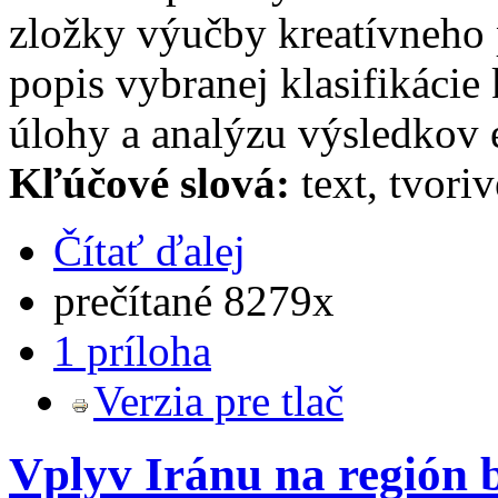
zložky výučby kreatívneho p
popis vybranej klasifikácie
úlohy a analýzu výsledkov 
Kľúčové slová:
text, tvori
Čítať ďalej
prečítané 8279x
1 príloha
Verzia pre tlač
Vplyv Iránu na región 