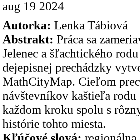
aug
19
2024
Autorka:
Lenka Tábiová
Abstrakt:
Práca sa zameria
Jelenec a šľachtického rodu
dejepisnej prechádzky vyt
MathCityMap. Cieľom prec
návštevníkov kaštieľa rodu 
každom kroku spolu s rôzn
histórie tohto miesta.
Kľúčové slová:
regionálna 