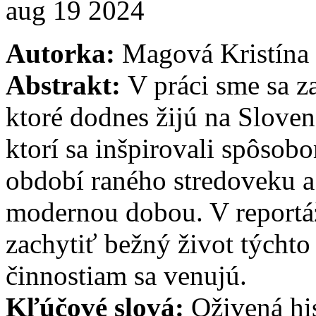
aug
19
2024
Autorka:
Magová Kristína
Abstrakt:
V práci sme sa z
ktoré dodnes žijú na Sloven
ktorí sa inšpirovali spôsob
období raného stredoveku a 
modernou dobou. V reportáž
zachytiť bežný život týchto 
činnostiam sa venujú.
Kľúčové slová:
Oživená his