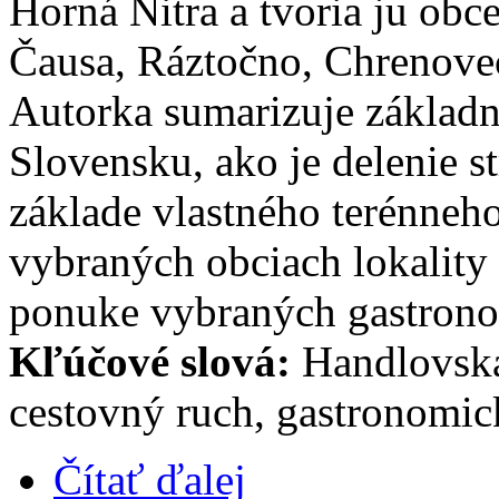
Horná Nitra a tvoria ju obc
Čausa, Ráztočno, Chrenove
Autorka sumarizuje základné
Slovensku, ako je delenie s
základe vlastného terénneh
vybraných obciach lokality 
ponuke vybraných gastronom
Kľúčové slová:
Handlovská 
cestovný ruch, gastronomic
Čítať ďalej