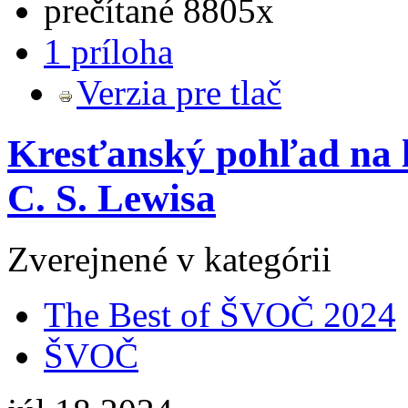
prečítané 8805x
1 príloha
Verzia pre tlač
Kresťanský pohľad na lá
C. S. Lewisa
Zverejnené v kategórii
The Best of ŠVOČ 2024
ŠVOČ