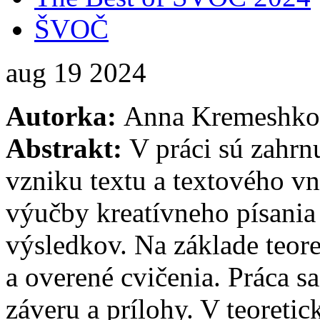
ŠVOČ
aug
19
2024
Autorka:
Anna Kremeshko
Abstrakt:
V práci sú zahrn
vzniku textu a textového vn
výučby kreatívneho písania
výsledkov. Na základe teore
a overené cvičenia. Práca s
záveru a prílohy. V teoreti