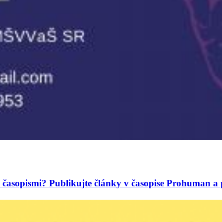
mi časopismi? Publikujte články v časopise Prohuman