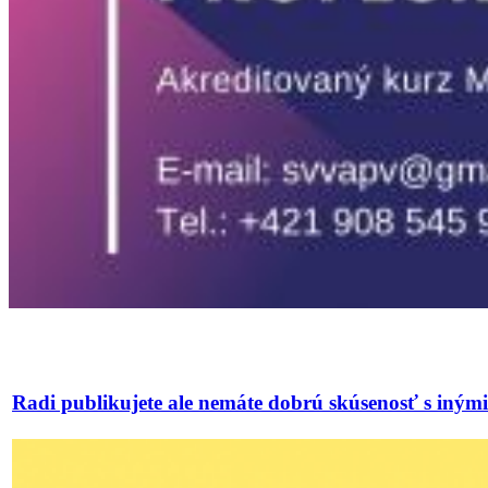
Radi publikujete ale nemáte dobrú skúsenosť s iný