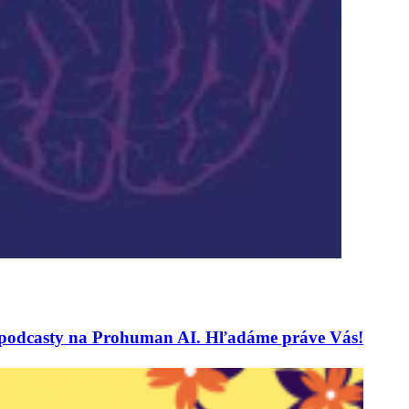
 a podcasty na Prohuman AI. Hľadáme práve Vás!