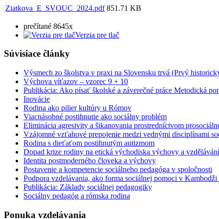
Ziatkova_E_SVOUC_2024.pdf
851.71 KB
prečítané 8645x
Verzia pre tlač
Súvisiace články
Výsmech zo školstva v praxi na Slovensku trvá (Prvý historic
Výchova víťazov – vzorec 9 + 10
Publikácia: Ako písať školské a záverečné práce Metodická po
Inovácie
Rodina ako pilier kultúry u Rómov
Viacnásobné postihnutie ako sociálny problém
Eliminácia agresivity a šikanovania prostredníctvom prosociálno
Vzájomné vzťahové prepojenie medzi vednými disciplínami so
Rodina s dieťaťom postihnutým autizmom
Dopad krize rodiny na etická východiska výchovy a vzděláván
Identita postmoderného človeka a výchovy
Postavenie a kompetencie sociálneho pedagóga v spoločnosti
Podpora vzdelávania, ako forma sociálnej pomoci v Kambodži a 
Publikácia: Základy sociálnej pedagogiky
Sociálny pedagóg a rómska rodina
Ponuka vzdelávania