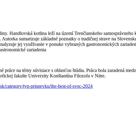
otliny. Handlovská kotlina leží na území Trenčianskeho samosprávneho 
torka sumarizuje základné poznatky o tradičnej strave na Slovensku, 
analyzuje jej využívanie v ponuke vybraných gastronomických zariadení 
gastronomické zariadenia
ce na témy súvisiace s oblasťou štúdia. Práca bola zaradená medzi v
ckej fakulte Univerzity Konštantína Filozofa v Nitre.
k/category/typ-prispevku/the-best-of-svoc-2024