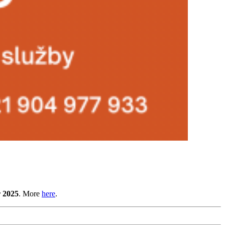
r 2025
. More
here
.