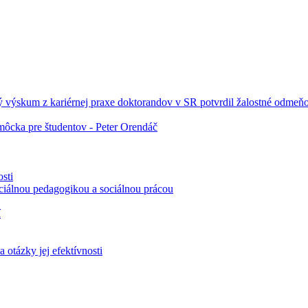
ký výskum z kariérnej praxe doktorandov v SR potvrdil žalostné odmeň
môcka pre študentov - Peter Orendáč
sti
ciálnou pedagogikou a sociálnou prácou
í
otázky jej efektívnosti