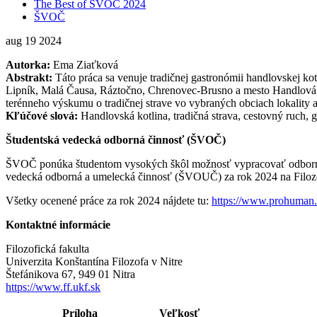
The Best of ŠVOČ 2024
ŠVOČ
aug
19
2024
Autorka:
Ema Ziaťková
Abstrakt:
Táto práca sa venuje tradičnej gastronómii handlovskej k
Lipník, Malá Čausa, Ráztočno, Chrenovec-Brusno a mesto Handlová. Au
terénneho výskumu o tradičnej strave vo vybraných obciach lokality 
Kľúčové slová:
Handlovská kotlina, tradičná strava, cestovný ruch, 
Študentská vedecká odborná činnosť (ŠVOČ)
ŠVOČ ponúka študentom vysokých škôl možnosť vypracovať odborné prá
vedecká odborná a umelecká činnosť (ŠVOUČ) za rok 2024 na Filozofi
Všetky ocenené práce za rok 2024 nájdete tu:
https://www.prohuman.s
Kontaktné informácie
Filozofická fakulta
Univerzita Konštantína Filozofa v Nitre
Štefánikova 67, 949 01 Nitra
https://www.ff.ukf.sk
Príloha
Veľkosť