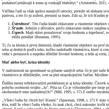
podaktorí pridávajú k tomu aj vonkajší blahobyt.“ (Aristoteles, 2011,
Väčšina ľudí sa však správa nanajvýš otrocky, pretože sú sluhami svo
pastvou, a len čo ju zožerú, presunú sa inam. Zdá sa, že ich šťastím je
Ústrednosť
. Títo ľudia kladú získavanie a vlastnenie objektov
Šťastie
. Jedným z dôvodov, prečo získavanie statkov zaujíma u n
Úspech
. Majú sklon posudzovať svoju hodnotu a úspešnosť, ro
môžu prinášať (Bauman, 1995).
Tí, čo sa klonia k prvej dimenzii, kladú vlastnenie objektov na prvé m
seba aj druhých podľa toho, koľko nadobudli vlastníctva, ktoré si c
vidia v peniazoch a majetku dôležité životné hodnoty, a teda aj veria, 
Mať alebo byť, kríza identity
V nadväznosti na spomínané sa pýtame samých seba: čo je pre naše 
vlastníctvo je dôležitejšie, svet sa plní nespokojnými ľuďmi. Myslím
Ďalším menej reflektovaným problémom je aj kríza identity. Človek
pohybu osobnosti svojho ,,Ja“. Pýta sa: Čo je výhodnejšie pre moje p
okolnostiach mne nadradených?“ (Mill, 1995, s. 57) Z oného myslenia a
,,Všetci ľudia by chceli byť šťastní.“ (Spaeman, 1998, s. 27) V tejto 
téza, totiž že všetci ľudia všetko, čo inak chcú, chcú nakoniec kvôli 
uberať. Samé o sebe vnáša do života zmysel.“ (Thompson, 2004, s. 66