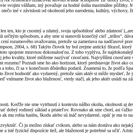
ie svojim vášňam, iný považuje za hodné úsilia maximálne pôžitky. Mnoh
o niečo iné v závislosti od okolností jeho narodenia, kultúry, výchovy, 
n ten, kto je cnostný a zdatný, svoju spôsobilosť alebo zdatnosť (,,are
li určitým spôsobom, a aby sme si stanovili konečný cieľ ,,tellos“, d
ac cení rozumového uvažovania, pretože sa zameriava na nadčasové prav
on, 2004, s. 68) Takýto človek by bol zrejme antický filozof, ktorý si z
 toto spojenie mravnou dokonalosťou. Z toho vyplýva, že najdokonalejši
aj jeho kvality, ktoré môžeme nazývať cnosťami. Najvyššími cnosťami 
ont rozumu? Poznali sme ho ako horizont, ktorý predstavuje život ako 
ku a toho, či sa v konečnom dôsledku podaril. Znamená to, že podľa S
nto život hodnotiť ako vydarený, pretože sám aktér si môže myslieť, že
eď vnímame život ako blaženosť, vtedy stačí, ak jeho aktér usúdi na z
sti. Keďže nie sme vytrhnutí z kontextu nášho okolia, okolnosti aj deta
šie mať dobrý rodinný základ a priateľov. Rovnako ak sme chorí, asi ťa
o ak mu robia hanbu, škodu alebo sú ináč nevydarené, opäť je mu to na 
 ňu zvyknúť. Či ju možno získať cvikom, alebo sa nám dostáva ako nejaký
a isté fyzické dispozície tiež, ale blaženosti je potrebné sa učiť. Aris