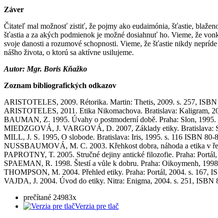
Záver
Čitateľ mal možnosť zistiť, že pojmy ako eudaimónia, šťastie, blaženo
šťastia a za akých podmienok je možné dosiahnuť ho. Vieme, že vonkaj
svoje danosti a rozumové schopnosti. Vieme, že šťastie nikdy nepríd
nášho života, o ktorú sa aktívne usilujeme.
Autor: Mgr. Boris Kňažko
Zoznam bibliografických odkazov
ARISTOTELES, 2009. Rétorika. Martin: Thetis, 2009. s. 257, ISBN
ARISTOTELES, 2011. Etika Nikomachova. Bratislava: Kaligram, 20
BAUMAN, Z. 1995. Úvahy o postmoderní době. Praha: Slon, 1995. 
MIEDZGOVÁ, J. VARGOVÁ, D. 2007, Základy etiky. Bratislava: Slov
MILL, J. S. 1995, O slobode. Bratislava: Iris, 1995. s. 116 ISBN 80
NUSSBAUMOVÁ, M. C. 2003. Křehkost dobra, náhoda a etika v řecké 
PAPROTNY, T. 2005. Stručné dejiny antické filozofie. Praha: Portá
SPAEMAN, R. 1998. Štestí a vůle k dobru. Praha: Oikoymenh, 1998
THOMPSON, M. 2004. Přehled etiky. Praha: Portál, 2004. s. 167, 
VAJDA, J. 2004. Úvod do etiky. Nitra: Enigma, 2004. s. 251, ISBN
prečítané 24983x
Verzia pre tlač