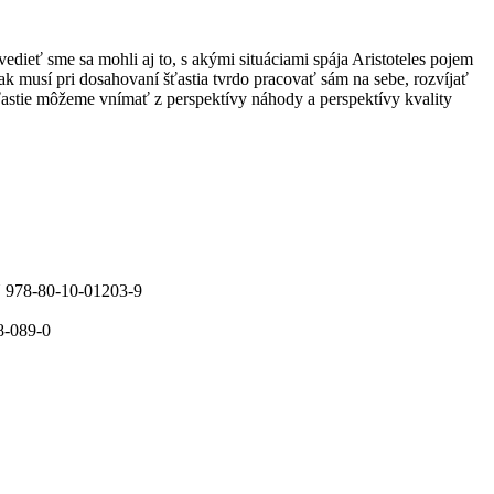
edieť sme sa mohli aj to, s akými situáciami spája Aristoteles pojem
k musí pri dosahovaní šťastia tvrdo pracovať sám na sebe, rozvíjať
ťastie môžeme vnímať z perspektívy náhody a perspektívy kvality
N 978-80-10-01203-9
8-089-0