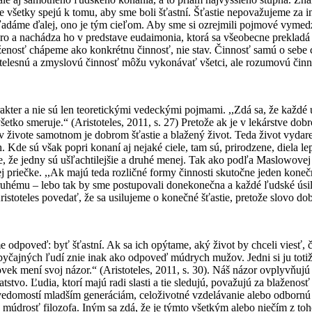
e všetky spejú k tomu, aby sme boli šťastní. Šťastie nepovažujeme za in
dáme ďalej, ono je tým cieľom. Aby sme si ozrejmili pojmové vymedze
e dobro a nachádza ho v predstave eudaimonia, ktorá sa všeobecne prekla
aženosť chápeme ako konkrétnu činnosť, nie stav. Činnosť samú o sebe
že telesnú a zmyslovú činnosť môžu vykonávať všetci, ale rozumovú činn
rakter a nie sú len teoretickými vedeckými pojmami. ,,Zdá sa, že každ
tko smeruje.“ (Aristoteles, 2011, s. 27) Pretože ak je v lekárstve dobr
živote samotnom je dobrom šťastie a blažený život. Teda život vydaren
. Kde sú však popri konaní aj nejaké ciele, tam sú, prirodzene, diela le
e, že jedny sú ušľachtilejšie a druhé menej. Tak ako podľa Maslowovej
ej priečke. ,,Ak majú teda rozličné formy činnosti skutočne jeden kone
 druhému – lebo tak by sme postupovali donekonečna a každé ľudské ús
 Aristoteles povedať, že sa usilujeme o konečné šťastie, pretože slovo 
me odpoveď: byť šťastní. Ak sa ich opýtame, aký život by chceli viesť,
obyčajných ľudí znie inak ako odpoveď múdrych mužov. Jedni si ju totiž
človek mení svoj názor.“ (Aristoteles, 2011, s. 30). Náš názor ovplyvňu
stvo. Ľudia, ktorí majú radi slasti a tie sledujú, považujú za blaženosť
vedomostí mladším generáciám, celoživotné vzdelávanie alebo odbornú
údrosť filozofa. Iným sa zdá, že je týmto všetkým alebo niečím z toh