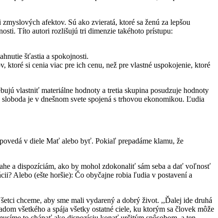
 zmyslových afektov. Sú ako zvieratá, ktoré sa ženú za lepšou
sti. Títo autori rozlišujú tri dimenzie takéhoto prístupu:
hnutie šťastia a spokojnosti.
toré si cenia viac pre ich cenu, než pre vlastné uspokojenie, ktoré
trebujú vlastniť materiálne hodnoty a tretia skupina posudzuje hodnoty
že sloboda je v dnešnom svete spojená s trhovou ekonomikou. Ľudia
apovedá v diele Mať alebo byť. Pokiaľ prepadáme klamu, že
ahe a dispozíciám, ako by mohol zdokonaliť sám seba a dať voľnosť
ii? Alebo (ešte horšie): Čo obyčajne robia ľudia v postavení a
 Všetci chceme, aby sme mali vydarený a dobrý život. ,,Ďalej ide druhá
ákladom všetkého a spája všetky ostatné ciele, ku ktorým sa človek môže
 musíme to chápať ako dispozíciu konať určitým spôsobom, a ten