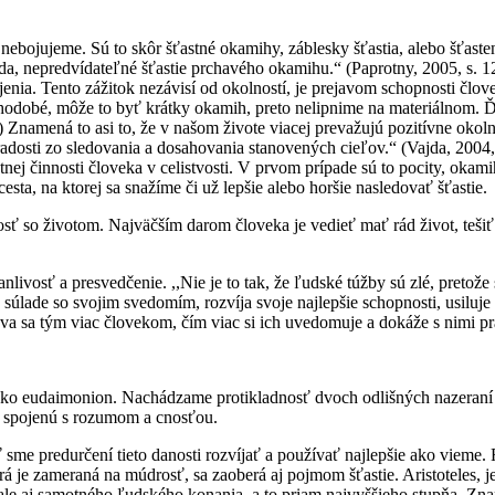
a nebojujeme. Sú to skôr šťastné okamihy, záblesky šťastia, alebo šťaste
oda, nepredvídateľné šťastie prchavého okamihu.“ (Paprotny, 2005, s. 
jenia. Tento zážitok nezávisí od okolností, je prejavom schopnosti člov
lhodobé, môže to byť krátky okamih, preto nelipnime na materiálnom. Ď
 Znamená to asi to, že v našom živote viacej prevažujú pozitívne okolnos
i radosti zo sledovania a dosahovania stanovených cieľov.“ (Vajda, 200
votnej činnosti človeka v celistvosti. V prvom prípade sú to pocity, oka
ta, na ktorej sa snažíme či už lepšie alebo horšie nasledovať šťastie.
nosť so životom. Najväčším darom človeka je vedieť mať rád život, teši
nlivosť a presvedčenie. ,,Nie je to tak, že ľudské túžby sú zlé, pretože 
 súlade so svojim svedomím, rozvíja svoje najlepšie schopnosti, usiluje
táva sa tým viac človekom, čím viac si ich uvedomuje a dokáže s nimi p
ako eudaimonion. Nachádzame protikladnosť dvoch odlišných nazeraní na
ť spojenú s rozumom a cnosťou.
me predurčení tieto danosti rozvíjať a používať najlepšie ako vieme.
á je zameraná na múdrosť, sa zaoberá aj pojmom šťastie. Aristoteles, je
ale aj samotného ľudského konania, a to priam najvyššieho stupňa. Zn