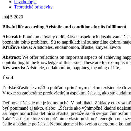
Psychológia
Teoretické príspevky
máj
5
2020
Blissful life according Aristotle and conditions for its fulfillment
Abstrakt:
Ponúkame úvahy o dôležitých aspektoch dosahovania šťastia
poznaniu tohto problému. Sú to napríklad: inštrumentálne dobro, maje
Kľúčové slová:
Aristoteles, eudaimonion, šťastie, zmysel života
Abstract:
We offer reflections on important aspects of achieving happ
contributing to the knowledge of this issue. These are for example: ins
Key words:
Aristotele, eudaimonion, happines, meaning of life,
Úvod
Ľudské šťastie je z nášho pohľadu primárnym cieľom existencie člov
V texte sa zaoberáme predovšetkým aspektmi šťastia, ako sú: eudaimo
Definovať šťastie nie je jednoduché. V publikácii Základy etiky sa píš
byť ponímané aj takto, alebo: ,,Šťastie ako výnimočné kladné udalosti
asi najjednoduchšia definícia šťastia, pretože sa oň svojou činnosťou
Také šťastie, o ktoré sa nepričiníme vlastnou silou či energiou nena
úsilie a bádanie po šťastí. Nebudujeme si ho svojou energiou a konan