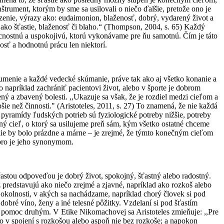
štrument, ktorým by sme sa usilovali o niečo ďalšie, pretože ono je
nie, výrazy ako: eudaimonion, blaženosť, dobrý, vydarený život a
dá ako šťastie, blaženosť či blaho.“ (Thompson, 2004, s. 65) Každý
 cnostnú a uspokojivú, ktorú vykonávame pre ňu samotnú. Čím je táto
osť a hodnotnú prácu len niektorí.
é umenie a každé vedecké skúmanie, práve tak ako aj všetko konanie a
o napríklad zachrániť pacientovi život, alebo v športe je dobrom
ý a zbavený bolesti. ,,Ukazuje sa však, že je rozdiel medzi cieľom a
pšie než činnosti." (Aristoteles, 2011, s. 27) To znamená, že nie každá
 pyramídy ľudských potrieb sú fyziologické potreby nižšie, potreby
čný cieľ, o ktorý sa usilujeme preň sám, kým všetko ostatné chceme
ilie by bolo prázdne a márne – je zrejmé, že týmto konečným cieľom
dobro je jeho synonymom.
 častou odpoveďou je dobrý život, spokojný, šťastný alebo radostný.
 predstavujú ako niečo zrejmé a zjavné, napríklad ako rozkoš alebo
jú okolnosti, v akých sa nachádzame, napríklad chorý človek si pod
 dobré víno, ženy a iné telesné pôžitky. Vzdelaní si pod šťastím
 pomoc druhým. V Etike Nikomachovej sa Aristoteles zmieňuje: ,,Pre
o v spojení s rozkošou alebo aspoň nie bez rozkoše; a napokon