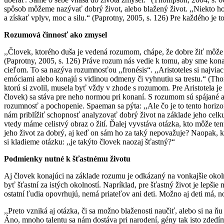
spôsob môžeme nazývať dobrý život, alebo blažený život. ,,Niekto hov
a získať vplyv, moc a silu.“ (Paprotny, 2005, s. 126) Pre každého je t
Rozumová činnosť ako zmysel
,,Človek, ktorého duša je vedená rozumom, chápe, že dobre žiť môže le
(Paprotny, 2005, s. 126) Práve rozum nás vedie k tomu, aby sme kona
cieľom. To sa nazýva rozumnosťou ,,fronésis“. ,,Aristoteles si najvi
emóciami alebo konajú s vidinou odmeny či vyhnutiu sa trestu.“ (Thomps
ktorú si zvolil, musela byť vždy v zhode s rozumom. Pre Aristotela je
človek) sa stáva pre neho normou pri konaní. S rozumom sú spájané 
rozumnosť a pochopenie. Spaeman sa pýta: ,,Ale čo je to tento horiz
nám priblížiť schopnosť analyzovať dobrý život na základe jeho cel
vtedy máme celistvý obraz o žití. Ďalej vyvstáva otázka, kto môže te
jeho život za dobrý, aj keď on sám ho za taký nepovažuje? Naopak, k
si kladieme otázku: ,,je takýto človek naozaj šťastný?“
Podmienky nutné k šťastnému životu
Aj človek konajúci na základe rozumu je odkázaný na vonkajšie okolno
byť šťastní za istých okolností. Napríklad, pre šťastný život je lep
ostatní ľudia opovrhujú, nemá priateľov ani deti. Možno aj deti má, n
,,Preto vzniká aj otázka, či sa možno blaženosti naučiť, alebo si na
Áno, mnoho talentu sa nám dostáva pri narodení, gény tak isto zdedíme 