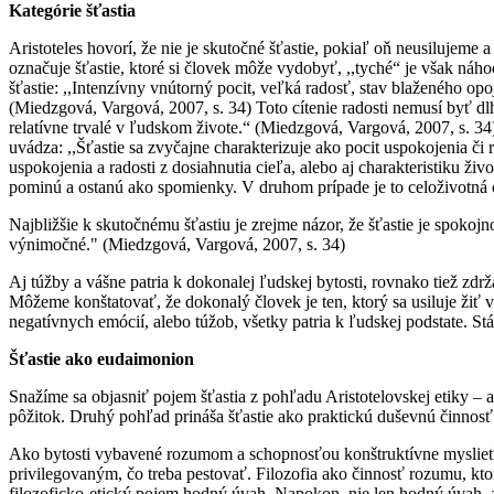
Kategórie šťastia
Aristoteles hovorí, že nie je skutočné šťastie, pokiaľ oň neusilujeme 
označuje šťastie, ktoré si človek môže vydobyť, ,,tyché“ je však náh
šťastie: ,,Intenzívny vnútorný pocit, veľká radosť, stav blaženého opo
(Miedzgová, Vargová, 2007, s. 34) Toto cítenie radosti nemusí byť d
relatívne trvalé v ľudskom živote.“ (Miedzgová, Vargová, 2007, s. 34)
uvádza: ,,Šťastie sa zvyčajne charakterizuje ako pocit uspokojenia č
uspokojenia a radosti z dosiahnutia cieľa, alebo aj charakteristiku ži
pominú a ostanú ako spomienky. V druhom prípade je to celoživotná ces
Najbližšie k skutočnému šťastiu je zrejme názor, že šťastie je spokoj
výnimočné." (Miedzgová, Vargová, 2007, s. 34)
Aj túžby a vášne patria k dokonalej ľudskej bytosti, rovnako tiež zdrža
Môžeme konštatovať, že dokonalý človek je ten, ktorý sa usiluje žiť v
negatívnych emócií, alebo túžob, všetky patria k ľudskej podstate. S
Šťastie ako eudaimonion
Snažíme sa objasniť pojem šťastia z pohľadu Aristotelovskej etiky – 
pôžitok. Druhý pohľad prináša šťastie ako praktickú duševnú činnos
Ako bytosti vybavené rozumom a schopnosťou konštruktívne myslieť s
privilegovaným, čo treba pestovať. Filozofia ako činnosť rozumu, ktor
filozoficko-etický pojem hodný úvah. Napokon, nie len hodný úvah, 