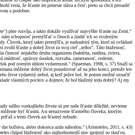
í veria, že šťastie im prinesie sláva a česť, preto sa chcú presadiť
života a podobne.
te") plne rozvíja, a takto dokáže využívať najvyššie šťastie na Zemi.“
áva nám schopnosť premýšľať o činoch a zladiť ich so zvoleným
dy. Človek, ktorý takto premýšľa, je nadradený tým, ktorí sú ovládaní
volil šťastie a dobrý život za svoj cieľ ,,tellos“. Táto blaženosť,
a činnosť nejakého druhu organizmu (baktéria, rastlina, zviera,
sú múdrosť, správny úsudok, rozvaha, zameranosť, vedenie,
celok pod zorným uhlom vydarenosti.“ (Spaeman, 1998, s. 37) Snaží sa
paemana môžeme dobrý život posudzovať až na jeho konci, pretože len
 jeho život vydarený nebol, aj keď práve bol. Je potom možné označiť
áklade vlastných pocitov a dojmov, že bol blažený teda dobrý? Aj my
ily nášho vonkajšieho života sú pre naše šťastie dôležité, nevieme
žko môžeme byť šťastní. Asi nenazveme šťastného človeka, ktorým
príťaž a tento človek asi šťastný nebude.
 dar božstva, alebo dokonca azda náhodou.“ (Aristoteles, 2011, s. 43)
toteles chápal blaženosť ako najhodnotnejší stav spojený so slasťou.