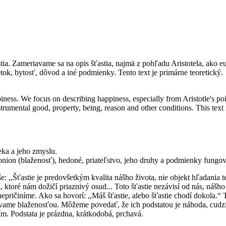
. Zameriavame sa na opis šťastia, najmä z pohľadu Aristotela, ako eu
tok, bytosť, dôvod a iné podmienky. Tento text je primárne teoretický.
iness. We focus on describing happiness, especially from Aristotle's p
trumental good, property, being, reason and other conditions. This text i
eka a jeho zmyslu.
nion (blaženosť), hedoné, priateľstvo, jeho druhy a podmienky fungov
e: ,,Šťastie je predovšetkým kvalita nášho života, nie objekt hľadania 
, ktoré nám dožičí priaznivý osud... Toto šťastie nezávisí od nás, nášho
 nepričiníme. Ako sa hovorí: ,,Máš šťastie, alebo šťastie chodí dokola.
zývame blaženosťou. Môžeme povedať, že ich podstatou je náhoda, cudzie
ím. Podstata je prázdna, krátkodobá, prchavá.