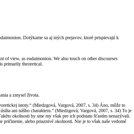
daimonion. Dotýkame sa aj iných prejavov, ktoré prispievajú k
oint of view, as eudaimonion. We also touch on other discourses
s primarily theoretical.
ania a zmysel života.
teoretickej istoty.“ (Miedzgová, Vargová, 2007, s. 34) Áno, môže to
 úsilia ani nášho charakteru.“ (Miedzgová, Vargová, 2007, s. 34) To je
“ Takéto okolnosti by sme my však pre ich podstatu šťastím nenazývali.
 pričinenie, alebo priaznivé okolnosti. Nie je to však naše vedomé