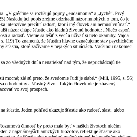
na. ,,V gréčtine sa rozlišujú pojmy ,,eudaimonia“ a ,,tyché“. Prvý
125) Nasledujúci popis zrejme odzrkadlí názor mnohých o tom, čo je
eka intenzívne precítiť radosť, ktorú iný človek ani nemusí vnímať.“
alší názor chápe šťastie ako kladnú životnú hodnotu: ,,Niečo aspoň
ti a radosť. Vieme sa tešiť z vecí a užívať si tieto okamihy. Vajda
4, s. 119) To znamená, že šťastím hlavne označujeme stav psychického
mihy šťastia, ktoré zažívame v nejakých situáciách. Väčšinou nakoniec
ť sa zo všedných dní a nenariekať nad tým, že neprichádzajú tie
sú mocné; zlé sú preto, že svedomie ľudí je slabé.“ (Mill, 1995, s. 56)
 sa o hodnotný a šťastný život. Takýto človek nie je zbavený
racovať vo svoj prospech.
 šťastie. Jeden pohľad ukazuje šťastie ako radosť, slasť, alebo
 Rozumová činnosť by preto mala byť v našich životoch niečím
den z najznámejších antických filozofov, reflektuje šťastie ako
amená to, že šťastie ako posledný možný stupeň je konečným cieľom,