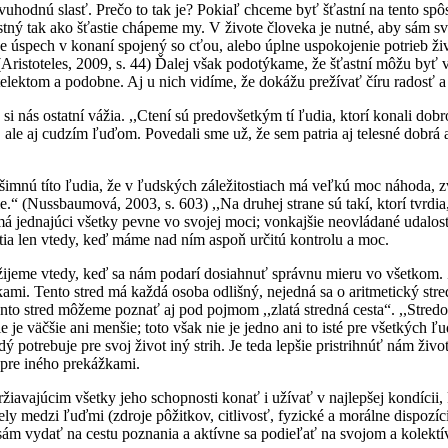
vuhodnú slasť. Prečo to tak je? Pokiaľ chceme byť šťastní na tento spôso
ý tak ako šťastie chápeme my. V živote človeka je nutné, aby sám svojo
ie je úspech v konaní spojený so cťou, alebo úplne uspokojenie potrieb 
(Aristoteles, 2009, s. 44) Ďalej však podotýkame, že šťastní môžu byť v
lektom a podobne. Aj u nich vidíme, že dokážu prežívať číru radosť a š
 nás ostatní vážia. ,,Ctení sú predovšetkým tí ľudia, ktorí konali dobro
le aj cudzím ľuďom. Povedali sme už, že sem patria aj telesné dobrá 
 všimnú títo ľudia, že v ľudských záležitostiach má veľkú moc náhoda, 
ejšie.“ (Nussbaumová, 2003, s. 603) ,,Na druhej strane sú takí, ktorí 
 má jednajúci všetky pevne vo svojej moci; vonkajšie neovládané udalo
tia len vtedy, keď máme nad ním aspoň určitú kontrolu a moc.
e žijeme vtedy, keď sa nám podarí dosiahnuť správnu mieru vo všetkom.
i. Tento stred má každá osoba odlišný, nejedná sa o aritmetický stre
ento stred môžeme poznať aj pod pojmom ,,zlatá stredná cesta“. ,,Stred
e je väčšie ani menšie; toto však nie je jedno ani to isté pre všetkých ľ
dý potrebuje pre svoj život iný strih. Je teda lepšie pristrihnúť nám ži
ú pre iného prekážkami.
udržiavajúcim všetky jeho schopnosti konať i užívať v najlepšej kondíc
diely medzi ľuďmi (zdroje pôžitkov, citlivosť, fyzické a morálne dispoz
 sám vydať na cestu poznania a aktívne sa podieľať na svojom a kolektí