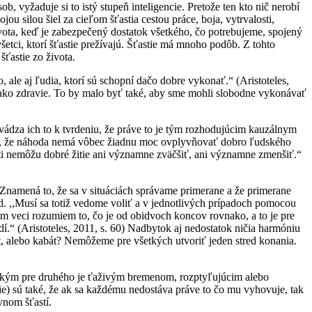
b, vyžaduje si to istý stupeň inteligencie. Pretože ten kto nič nerobí
u silou šiel za cieľom šťastia cestou práce, boja, vytrvalosti,
života, keď je zabezpečený dostatok všetkého, čo potrebujeme, spojený
šetci, ktorí šťastie prežívajú. Šťastie má mnoho podôb. Z tohto
ťastie zo života.
, ale aj ľudia, ktorí sú schopní dačo dobre vykonať.“ (Aristoteles,
ako zdravie. To by malo byť také, aby sme mohli slobodne vykonávať
zvádza ich to k tvrdeniu, že práve to je tým rozhodujúcim kauzálnym
tvrdia, že náhoda nemá vôbec žiadnu moc ovplyvňovať dobro ľudského
sti nemôžu dobré žitie ani významne zväčšiť, ani významne zmenšiť.“
 Znamená to, že sa v situáciách správame primerane a že primerane
d. ,,Musí sa totiž vedome voliť a v jednotlivých prípadoch pomocou
om veci rozumiem to, čo je od obidvoch koncov rovnako, a to je pre
udí.“ (Aristoteles, 2011, s. 60) Nadbytok aj nedostatok ničia harmóniu
vot, alebo kabát? Nemôžeme pre všetkých utvoriť jeden stred konania.
ii, kým pre druhého je ťaživým bremenom, rozptyľujúcim alebo
ície) sú také, že ak sa každému nedostáva práve to čo mu vyhovuje, tak
vnom šťastí.