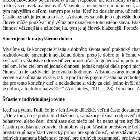
o ktorý sa človek má usilovať. V živote sa usilujeme o mnoho vecí, al
tým najvyšším cieľom, samým pre seba. Keď ho dosiahneme, už nehľa
šťastie označujú jedno a to isté. ,,Aristoteles sa usiluje o najvyšši
človek môže používať iný výraz pre označenie toho istého stavu. Bl
činnosť váženejšia a užitočnejšia, tým je aj človek blaženejší. Preto
Smerujeme k najvyššiemu dobru
Myslíme si, že koncepcie šťastia a dobrého života nesú praktický cha
rozhodovanie, smerujú k nejakému dobru; preto je dobro to, k čomu vše
zvíťaziť a v školstve odovzdať vedomosti ďalším generáciám, potom v 
cieľom, lebo cieľom sú jednak činnosti, jednak nejaké diela popri nich
činnosť a nie každý cieľ je rovnako hodnotný. Aristoteles argumentuj
vedenia a skúmania vyššie, tak je podľa nás pojem šťastia na vrcholn
iba pre tento konečný cieľ a nekladieme si vždy za cieľ jedno kvôli
je dobro, a to dobro najvyššie.“ (Aristoteles, 2011, s. 28) Tým chcel
Šťastie v individuálnej rovine
Keď sa pýtame ľudí, čo je v ich živote dôležité, veľmi často dostane
,,Ale v tom, čo je podstatou blaženosti, sa názory rôznia a odpoveď 
bohatstvo, alebo česť, druhí zase ako niečo iné, ba neraz aj ten istý 
šťastím predstavuje zdravie, chudobný si pod šťastím predstavuje bohat
predstavujú napríklad vedecký prínos pre spoločnosť, odovzdávanie 
jedných znamená blaženosť cnosť, pre druhých rozumnosť, pre iných m