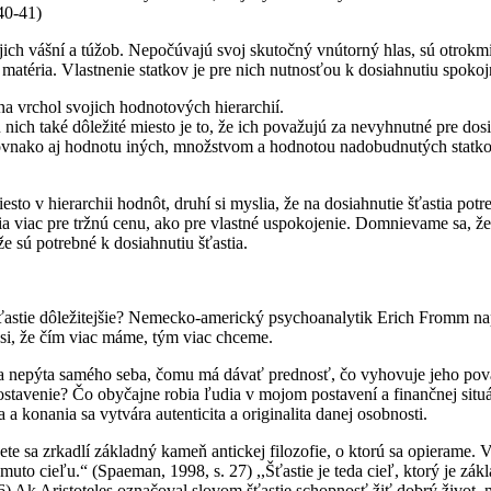
 40-41)
jich vášní a túžob. Nepočúvajú svoj skutočný vnútorný hlas, sú otrokmi
 matéria. Vlastnenie statkov je pre nich nutnosťou k dosiahnutiu spokojno
 na vrchol svojich hodnotových hierarchií.
ich také dôležité miesto je to, že ich považujú za nevyhnutné pre dosia
vnako aj hodnotu iných, množstvom a hodnotou nadobudnutých statkov, k
iesto v hierarchii hodnôt, druhí si myslia, že na dosiahnutie šťastia po
enia viac pre tržnú cenu, ako pre vlastné uspokojenie. Domnievame sa, 
že sú potrebné k dosiahnutiu šťastia.
šťastie dôležitejšie? Nemecko-americký psychoanalytik Erich Fromm n
e si, že čím viac máme, tým viac chceme.
 sa nepýta samého seba, čomu má dávať prednosť, čo vyhovuje jeho pov
ostavenie? Čo obyčajne robia ľudia v mojom postavení a finančnej situác
 konania sa vytvára autenticita a originalita danej osobnosti.
vete sa zrkadlí základný kameň antickej filozofie, o ktorú sa opierame.
tomuto cieľu.“ (Spaeman, 1998, s. 27) ,,Šťastie je teda cieľ, ktorý je z
) Ak Aristoteles označoval slovom šťastie schopnosť žiť dobrý život,