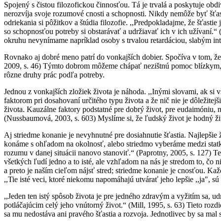
Spojený s čistou filozofickou činnosťou. Tá je trvalá a poskytuje obdi
nerozvíja svoje rozumové cnosti a schopnosti. Nikdy nemôže byť šťastn
odriekania si pôžitkov a štúdia filozofie. ,,Predpokladajme, že šťast
so schopnosťou potreby si obstarávať a udržiavať ich v ich užívaní.“ 
okruhu nevynímame napríklad osoby s trvalou retardáciou, slabým inte
Rovnako aj dobré meno patrí do vonkajších dobier. Spočíva v tom, že si
2009, s. 46) Týmto dobrom môžeme chápať nezištnú pomoc blízkym, a
rôzne druhy prác podľa potreby.
Jednou z vonkajších zložiek života je náhoda. ,,Inými slovami, ak si
faktorom pri dosahovaní určitého typu života a že nič nie je dôležit
života. Kauzálne faktory podstatné pre dobrý život, pre eudaimóniu,
(Nussbaumová, 2003, s. 603) Myslíme si, že ľudský život je hodný ži
Aj striedme konanie je nevyhnutné pre dosiahnutie šťastia. Najlepši
konáme s ohľadom na okolnosť, alebo striedmo vyberáme medzi statkam
rozumu v danej situácii nanovo stanoviť.“ (Paprotny, 2005, s. 127) T
všetkých ľudí jedno a to isté, ale vzhľadom na nás je stredom to, čo ni
a preto je naším cieľom nájsť stred; striedme konanie je cnosťou. Kaž
,,Tie isté veci, ktoré niekomu napomáhajú utvárať jeho lepšie ,,ja", s
,,Jeden ten istý spôsob života je pre jedného zdravým a vyžitím sa, 
potláčajúcim celý jeho vnútorný život.“ (Mill, 1995, s. 63) Tieto roz
sa mu nedostáva ani pravého šťastia a rozvoja. Jednotlivec by sa mal