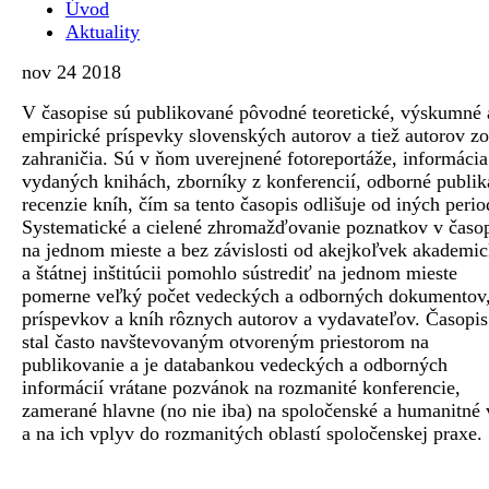
Úvod
Aktuality
nov
24
2018
V časopise sú publikované pôvodné teoretické, výskumné 
empirické príspevky slovenských autorov a tiež autorov zo
zahraničia. Sú v ňom uverejnené fotoreportáže, informácia
vydaných knihách, zborníky z konferencií, odborné publik
recenzie kníh, čím sa tento časopis odlišuje od iných perio
Systematické a cielené zhromažďovanie poznatkov v časop
na jednom mieste a bez závislosti od akejkoľvek akademic
a štátnej inštitúcii pomohlo sústrediť na jednom mieste
pomerne veľký počet vedeckých a odborných dokumentov
príspevkov a kníh rôznych autorov a vydavateľov. Časopis
stal často navštevovaným otvoreným priestorom na
publikovanie a je databankou vedeckých a odborných
informácií vrátane pozvánok na rozmanité konferencie,
zamerané hlavne (no nie iba) na spoločenské a humanitné
a na ich vplyv do rozmanitých oblastí spoločenskej praxe.