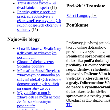
Tretia dekáda života - Sú
Preložiť / Translate
dvadsiatnici dospelí?
(17)
Prieniky etiky v sociálnej
Select Language
▼
práci, zdravotníctve a v
ošetrovateľstve u vybraných
Ponúkame
skupín dospelých občanov a
seniorov
(15)
Najnovšie blogy
ProSurvey je nástroj pre pok
tvorbu online dotazníkov,
O násilí, ktoré zažívajú ženy
prieskumov a výskumov.
a dievčatá so zdravotným
Ponúkame spracovanie on
postihnutím
dotazníka podľa dodanej
Chránené dielne verzus
predlohy. Oslovíme vybra
Sociálne podniky
respondentov, vyhodnotí
Má mať možnosť človek so
odpovede. Pošleme Vám h
zdravotným postihnutím po
výsledky, v ktorých sú ta
strávení niekoľkých rokov v
a grafy. Odbremeníme Vá
domove sociálnych služieb
od práce a vyhodnocovan
na samostatný život ?
dotazníkov, technického
Mýty a fakty o tom či
spracovania a tvorby graf
zdravé deti sa môžu narodiť
Objednať si túto službu môž
ženám so zdravotným
TU
.
postihnutím