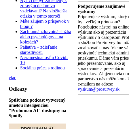
Byť či nebyť začlenený k
zdravým deťom vo
Podporujeme zaujímavé
vzdelávaní? Najzložitejšia
výskumy
otázka v tomto storočí
Pripravujete výskum, ktorý
Máte záujem o príspevok v
byť veľkým prínosom?
blogu?
Potrebujete nástroj na onlin
Záchranná zdravotná služba
výskum ako aj prezentáciu
alebo psychológovia na
výskumu? S časopisom Pr
kolesách?
a službou ProSurvey ho mô
Paliatíva – zdieľanie
zrealizovať u nás. Vieme v
starostlivosti
poskytnúť technickú admini
Nezamestnanosť a Covid-
prieskumu. Dáme vám pries
19
jeho prezentovanie, ako aj
Sociálna práca s rodinou
spracovanie a prezentáciu
výsledkov. Záujemcovia o n
viac
partnerstvo nás môžu konta
e-mailom na adrese
Odkazy
vyskum@prosurvey.sk
Spúšťame podcast vytvorený
umelou inteligenciou
"Prohuman AI" dostupný na
Spotify