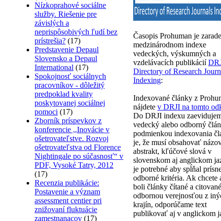
Nízkoprahové sociálne
služby. Riešenie pre
závislých a
neprispôsobivých ľudí bez
Časopis Prohuman je zarad
prístrešia?
(17)
medzinárodnom indexe
Predstavenie Depaul
vedeckých, výskumných a
Slovensko a Depaul
vzdelávacích publikácií
DRJ
International
(17)
Directory of Research Journ
Spokojnosť sociálnych
Indexing
:
pracovníkov - dôležitý
predpoklad kvality
Indexované články z Proh
poskytovanej sociálnej
nájdete
v DRJI na tomto od
pomoci
(17)
Do DRJI indexu zaevidujem
Zborník príspevkov z
vedecký alebo odborný člán
konferencie ,,Inovácie v
podmienkou indexovania čl
ošetrovateľstve. Rozvoj
je, že musí obsahovať názov
ošetrovateľstva od Florence
abstrakt, kľúčové slová v
Nightingale po súčasnosť“ v
slovenskom aj anglickom ja
PDF, Vysoké Tatry, 2012
je potrebné aby spĺňal prísn
(17)
odborné kritéria. Ak chcete
Recenzia publikácie:
boli články čítané a citovan
Postavenie a význam
odbornou verejnosťou z iný
assessment centier pri
krajín, odporúčame text
znižovaní fluktuácie
publikovať aj v anglickom j
zamestnanacov
(17)