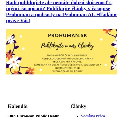
Radi publikujete ale nemáte dobrú skúsenosť s
inými časopismi? Publikujte články v časopise
Prohuman a podcasty na Prohuman AI. Hľadám
práve Vás!
Kalendár
Články
18th European Public Health
Sociálna práca