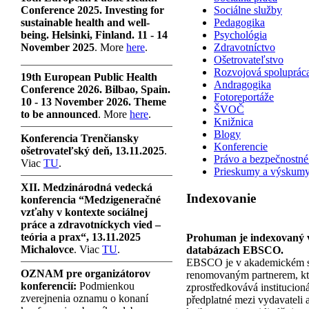
Conference 2025. Investing for
Sociálne služby
sustainable health and well-
Pedagogika
being. Helsinki, Finland. 11 - 14
Psychológia
November 2025
. More
here
.
Zdravotníctvo
Ošetrovateľstvo
Rozvojová spoluprác
19th European Public Health
Andragogika
Conference 2026. Bilbao, Spain.
Fotoreportáže
10 - 13 November 2026. Theme
ŠVOČ
to be announced
. More
here
.
Knižnica
Blogy
Konferencia Trenčiansky
Konferencie
ošetrovateľský deň, 13.11.2025
.
Právo a bezpečnostné
Viac
TU
.
Prieskumy a výskum
XII. Medzinárodná vedecká
Indexovanie
konferencia “Medzigeneračné
vzťahy v kontexte sociálnej
práce a zdravotníckych vied –
teória a prax“, 13.11.2025
Prohuman je indexovaný 
Michalovce
. Viac
TU
.
databázach EBSCO.
EBSCO je v akademickém s
OZNAM pre organizátorov
renomovaným partnerem, kt
konferencií:
Podmienkou
zprostředkovává institucioná
zverejnenia oznamu o konaní
předplatné mezi vydavateli 