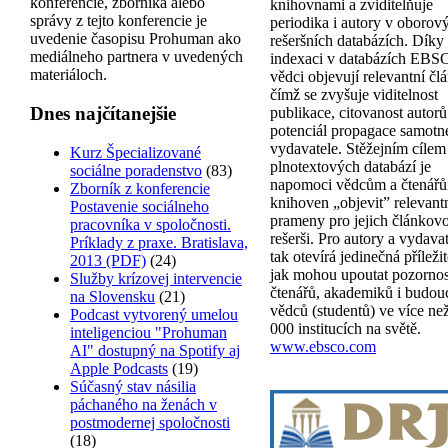
konferencie, zborníka alebo
knihovnami a zviditelňuje
správy z tejto konferencie je
periodika i autory v oborov
uvedenie časopisu Prohuman ako
rešeršních databázích. Díky
mediálneho partnera v uvedených
indexaci v databázích EB
materiáloch.
vědci objevují relevantní čl
čímž se zvyšuje viditelnost
Dnes najčítanejšie
publikace, citovanost autorů
potenciál propagace samotn
vydavatele. Stěžejním cílem
Kurz Špecializované
plnotextových databází je
sociálne poradenstvo
(83)
napomoci vědcům a čtenář
Zborník z konferencie
knihoven „objevit” relevant
Postavenie sociálneho
prameny pro jejich článkov
pracovníka v spoločnosti.
rešerši. Pro autory a vydavat
Príklady z praxe. Bratislava,
tak otevírá jedinečná příležit
2013 (PDF)
(24)
jak mohou upoutat pozornos
Služby krízovej intervencie
čtenářů, akademiků i budou
na Slovensku
(21)
vědců (studentů) ve více ne
Podcast vytvorený umelou
000 institucích na světě.
inteligenciou "Prohuman
www.ebsco.com
AI" dostupný na Spotify aj
Apple Podcasts
(19)
Súčasný stav násilia
páchaného na ženách v
postmodernej spoločnosti
(18)