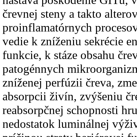
črevnej steny a takto alter
proinflamatórnych procesov
vedie k zníženiu sekrécie e
funkcie, k stáze obsahu črev
patogénnych mikroorganizmo
zníženej perfúzii čreva, z
absorpcii živín, zvýšeniu čr
reabsorpčnej schopnosti hr
nedostatok luminálnej výživy