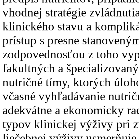
vhodnej stratégie zvládnut
klinického stavu a komplik
prístup s presne stanovený
zodpovednosťou z toho vyp
fakultných a špecializovan
nutričné tímy, ktorých úloh
včasné vyhľadávanie nutrič
adekvátne a ekonomicky rac
typov klinickej výživy pri 
liečebnej výživy usmerňuje 