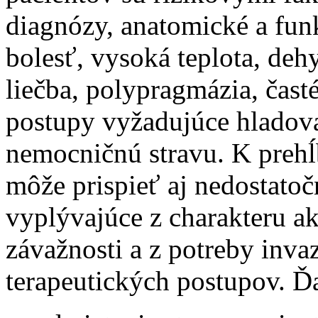
diagnózy, anatomické a fun
bolesť, vysoká teplota, deh
liečba, polypragmázia, časté
postupy vyžadujúce hladova
nemocničnú stravu. K prehĺ
môže prispieť aj nedostatoč
vyplývajúce z charakteru ak
závažnosti a z potreby inva
terapeutických postupov. Ď