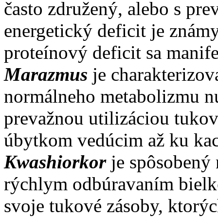
často združený, alebo s pre
energetický deficit je zná
proteínový deficit sa manif
Marazmus
je charakterizov
normálneho metabolizmu nut
prevažnou utilizáciou tuk
úbytkom vedúcim až ku kach
Kwashiorkor
je spôsobený 
rýchlym odbúravaním bielko
svoje tukové zásoby, ktorý