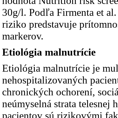
hodnota Nutrition risk scre
30g/l. Podľa Firmenta et al.
riziko predstavuje prítomn
markerov.
Etiológia malnutrície
Etiológia malnutrície je mul
nehospitalizovaných pacien
chronických ochorení, soci
neúmyselná strata telesnej 
pacientov sú rizikovými fak