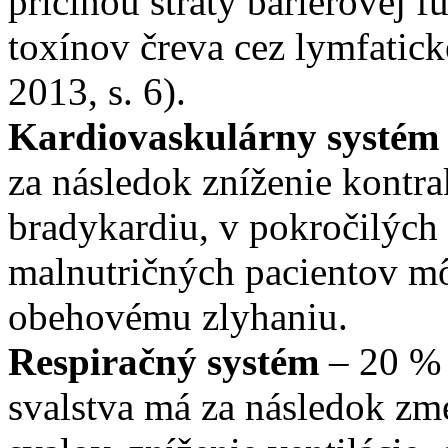
príčinou straty bariérovej fu
toxínov čreva cez lymfatick
2013, s. 6).
Kardiovaskulárny systém
za následok zníženie kontra
bradykardiu, v pokročilých
malnutričných pacientov mô
obehovému zlyhaniu.
Respiračný systém
– 20 % 
svalstva má za následok zme