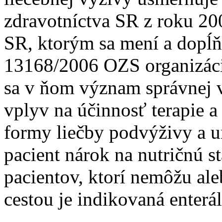
zdravotníctva SR z roku 2
SR, ktorým sa mení a dopĺ
13168/2006 OZS organizácie
sa v ňom význam správnej vý
vplyv na účinnosť terapie a
formy liečby podvýživy a ur
pacient nárok na nutričnú s
pacientov, ktorí nemôžu al
cestou je indikovaná enterá