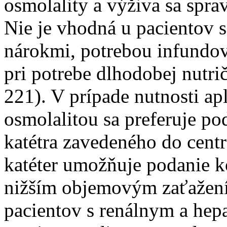
osmolality a výživa sa spra
Nie je vhodná u pacientov 
nárokmi, potrebou infundov
pri potrebe dlhodobej nutri
221). V prípade nutnosti ap
osmolalitou sa preferuje p
katétra zavedeného do centr
katéter umožňuje podanie 
nižším objemovým zaťažen
pacientov s renálnym a he