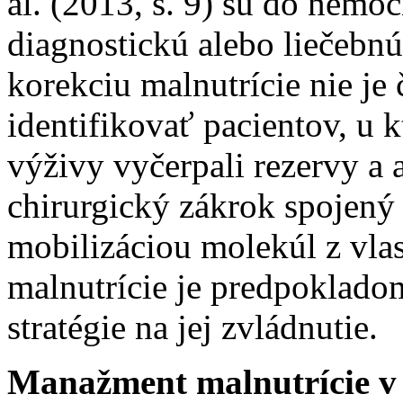
al. (2013, s. 9) sú do nemoc
diagnostickú alebo liečebnú
korekciu malnutrície nie je 
identifikovať pacientov, u k
výživy vyčerpali rezervy a 
chirurgický zákrok spojený
mobilizáciou molekúl z vla
malnutrície je predpoklado
stratégie na jej zvládnutie.
Manažment malnutrície v