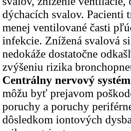
svalov, zníženie ventilácie,
dýchacích svalov. Pacienti 
menej ventilované časti pľ
infekcie. Znížená svalová s
nedokáže dostatočne odkašľa
zvýšeniu rizika bronchopn
Centrálny nervový systém
môžu byť prejavom poškod
poruchy a poruchy perifér
dôsledkom iontových dysbal