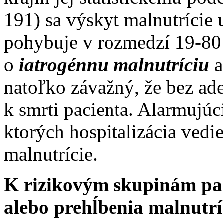
191) sa výskyt malnutrície 
pohybuje v rozmedzí 19-80
o
iatrogénnu malnutríciu
a
natoľko závažný, že bez ad
k smrti pacienta. Alarmujúci
ktorých hospitalizácia vedie
malnutrície.
K rizikovým skupinám pa
alebo prehĺbenia malnutríc