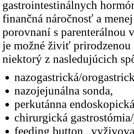
gastrointestinálnych hormón
finančná náročnosť a menej
porovnaní s parenterálnou v
je možné živiť prirodzenou
niektorý z nasledujúcich s
nazogastrická/orogastric
nazojejunálna sonda,
perkutánna endoskopická
chirurgická gastrostómia
feeding button „vyživov