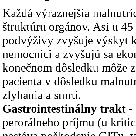
Každá výraznejšia malnutrí
štruktúru orgánov. Asi u 45
podvýživy zvyšuje výskyt k
nemocnici a zvyšujú sa eko
konečnom dôsledku môže zá
pacienta v dôsledku malnut
zlyhania a smrti.
Gastrointestinálny trakt
-
perorálneho príjmu (u kriti
nastáva poškodenie GITu, v