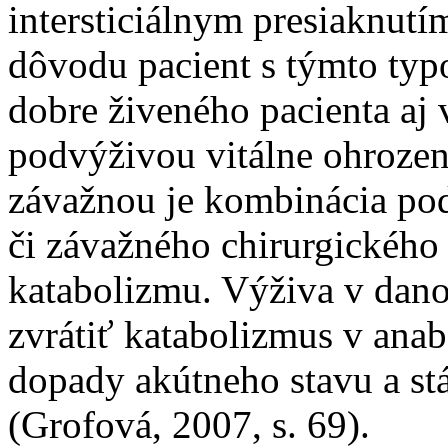
intersticiálnym presiaknutí
dôvodu pacient s týmto ty
dobre živeného pacienta aj 
podvýživou vitálne ohrozen
závažnou je kombinácia pod
či závažného chirurgickéh
katabolizmu. Výživa v dan
zvrátiť katabolizmus v ana
dopady akútneho stavu a stá
(Grofová, 2007, s. 69).