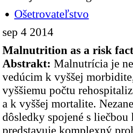
Ošetrovateľstvo
sep
4
2014
Malnutrition as a risk fact
Abstrakt:
Malnutrícia je n
vedúcim k vyššej morbidite,
vyššiemu počtu rehospitaliz
a k vyššej mortalite. Neza
dôsledky spojené s liečbou
predstavuje komplexný prob