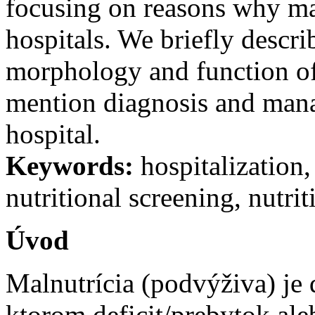
focusing on reasons why mal
hospitals. We briefly descri
morphology and function of
mention diagnosis and mana
hospital.
Keywords:
hospitalization, 
nutritional screening, nutrit
Úvod
Malnutrícia (podvýživa) je 
ktorom deficit/prebytok al