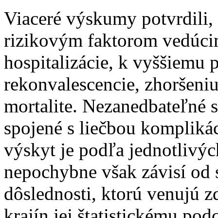
Viaceré výskumy potvrdili, 
rizikovým faktorom vedúcim
hospitalizácie, k vyššiemu p
rekonvalescencie, zhoršeniu
mortalite. Nezanedbateľné 
spojené s liečbou komplikáci
výskyt je podľa jednotlivýc
nepochybne však závisí od 
dôslednosti, ktorú venujú z
krajín jej štatistickému po