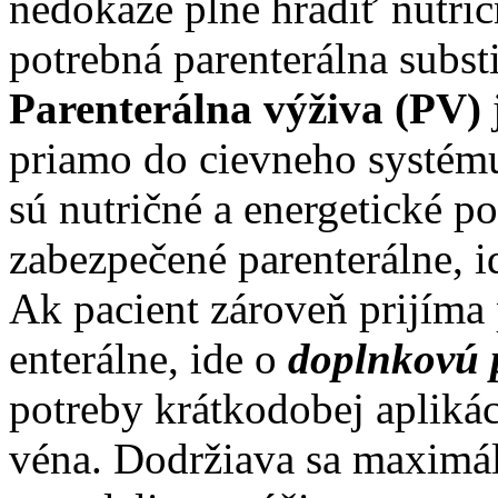
nedokáže plne hradiť nutrič
potrebná parenterálna substi
Parenterálna výživa (PV)
priamo do cievneho systému
sú nutričné a energetické p
zabezpečené parenterálne, 
Ak pacient zároveň prijíma 
enterálne, ide o
doplnkovú 
potreby krátkodobej aplikác
véna. Dodržiava sa maximá