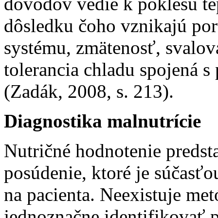
dôvodov vedie k poklesu tep
dôsledku čoho vznikajú po
systému, zmätenosť, svalová
tolerancia chladu spojená s
(Zadák, 2008, s. 213).
Diagnostika malnutrície
Nutričné hodnotenie preds
posúdenie, ktoré je súčasť
na pacienta. Neexistuje met
jednoznačne identifikovať p