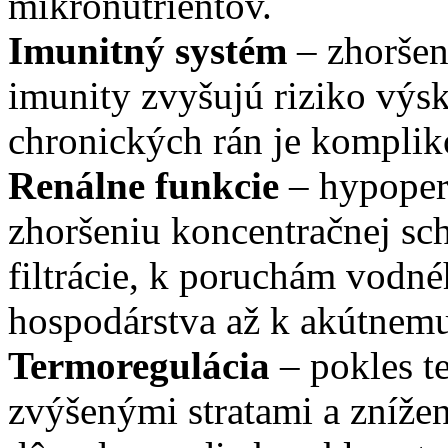
mikronutrientov.
Imunitný systém
– zhoršen
imunity zvyšujú riziko výsk
chronických rán je komplik
Renálne funkcie
– hypoperf
zhoršeniu koncentračnej sch
filtrácie, k poruchám vodné
hospodárstva až k akútnem
Termoregulácia
– pokles t
zvýšenými stratami a znížen