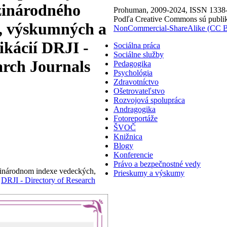
zinárodného
Prohuman, 2009-2024, ISSN 1338
Podľa Creative Commons sú publik
, výskumných a
NonCommercial-ShareAlike (CC
ikácií DRJI -
Sociálna práca
Sociálne služby
arch Journals
Pedagogika
Psychológia
Zdravotníctvo
Ošetrovateľstvo
Rozvojová spolupráca
Andragogika
Fotoreportáže
ŠVOČ
Knižnica
Blogy
Konferencie
Právo a bezpečnostné vedy
inárodnom indexe vedeckých,
Prieskumy a výskumy
í
DRJI - Directory of Research