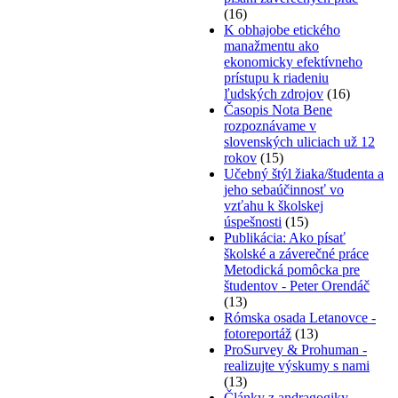
(16)
K obhajobe etického
manažmentu ako
ekonomicky efektívneho
prístupu k riadeniu
ľudských zdrojov
(16)
Časopis Nota Bene
rozpoznávame v
slovenských uliciach už 12
rokov
(15)
Učebný štýl žiaka/študenta a
jeho sebaúčinnosť vo
vzťahu k školskej
úspešnosti
(15)
Publikácia: Ako písať
školské a záverečné práce
Metodická pomôcka pre
študentov - Peter Orendáč
(13)
Rómska osada Letanovce -
fotoreportáž
(13)
ProSurvey & Prohuman -
realizujte výskumy s nami
(13)
Články z andragogiky