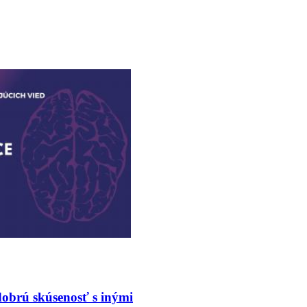
dobrú skúsenosť s inými