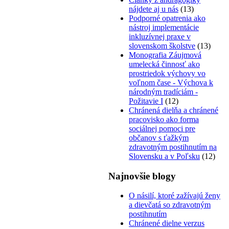
nájdete aj u nás
(13)
Podporné opatrenia ako
nástroj implementácie
inkluzívnej praxe v
slovenskom školstve
(13)
Monografia Záujmová
umelecká činnosť ako
prostriedok výchovy vo
voľnom čase - Výchova k
národným tradíciám -
Požitavie I
(12)
Chránená dielňa a chránené
pracovisko ako forma
sociálnej pomoci pre
občanov s ťažkým
zdravotným postihnutím na
Slovensku a v Poľsku
(12)
Najnovšie blogy
O násilí, ktoré zažívajú ženy
a dievčatá so zdravotným
postihnutím
Chránené dielne verzus