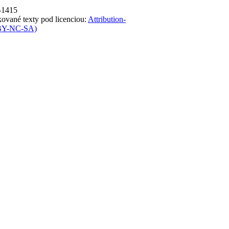
-1415
ované texty pod licenciou:
Attribution-
 BY-NC-SA)