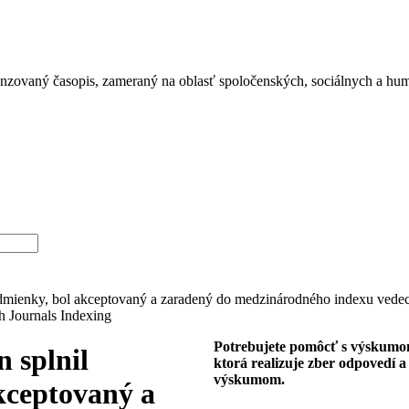
enzovaný časopis, zameraný na oblasť spoločenských, sociálnych a hu
dmienky, bol akceptovaný a zaradený do medzinárodného indexu vede
h Journals Indexing
Potrebujete pomôcť s výskum
 splnil
ktorá realizuje zber odpovedí 
výskumom.
kceptovaný a