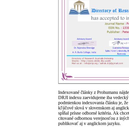
Indexované články z Prohumanu nájd
DRJI indexu zaevidujeme iba vedecký 
podmienkou indexovania článku je, že 
kľúčové slová v slovenskom aj anglick
spĺňal prísne odborné kritéria. Ak chce
citované odbornou verejnosťou z iných
publikovať aj v anglickom jazyku.