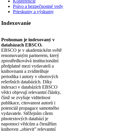
Konferencie
Právo a bezpečnostné vedy
Prieskumy a výskumy
Indexovanie
Prohuman je indexovaný v
databázach EBSCO.
EBSCO je v akademickém světě
renomovaným partnerem, který
zprostředkovává institucionální
předplatné mezi vydavateli a
knihovnami a zviditelňuje
periodika i autory v oborových
rešeršních databázích. Díky
indexaci v databázích EBSCO
vědci objevují relevantní články,
čímž se zvyšuje viditelnost
publikace, citovanost autorů i
potenciál propagace samotného
vydavatele. Stěžejním cílem
plnotextových databází je
napomoci vědcům a čtenářům
knihoven „objevit” relevantní