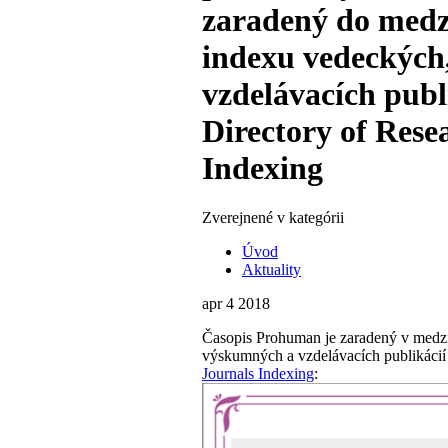
zaradený do med
indexu vedeckých
vzdelávacích publ
Directory of Rese
Indexing
Zverejnené v kategórii
Úvod
Aktuality
apr
4
2018
Časopis Prohuman je zaradený v medz
výskumných a vzdelávacích publikáci
Journals Indexing
: