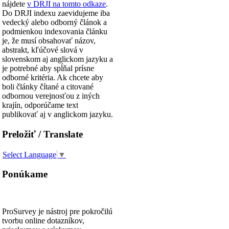
nájdete
v DRJI na tomto odkaze
.
Do DRJI indexu zaevidujeme iba
vedecký alebo odborný článok a
podmienkou indexovania článku
je, že musí obsahovať názov,
abstrakt, kľúčové slová v
slovenskom aj anglickom jazyku a
je potrebné aby spĺňal prísne
odborné kritéria. Ak chcete aby
boli články čítané a citované
odbornou verejnosťou z iných
krajín, odporúčame text
publikovať aj v anglickom jazyku.
Preložiť / Translate
Select Language
▼
Ponúkame
ProSurvey je nástroj pre pokročilú
tvorbu online dotazníkov,