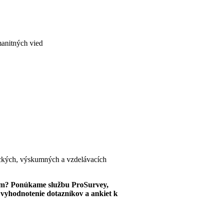
manitných vied
ckých, výskumných a vzdelávacích
om? Ponúkame službu ProSurvey,
a vyhodnotenie dotazníkov a ankiet k