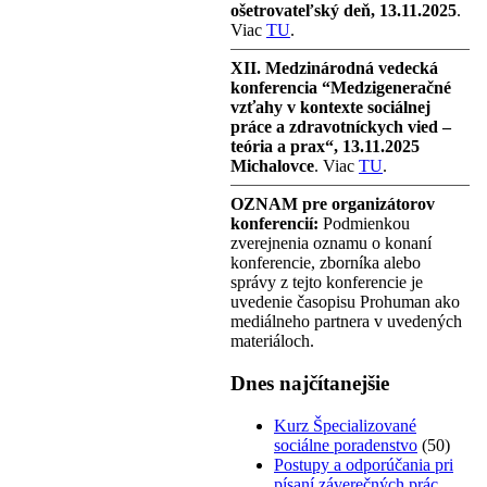
ošetrovateľský deň, 13.11.2025
.
Viac
TU
.
XII. Medzinárodná vedecká
konferencia “Medzigeneračné
vzťahy v kontexte sociálnej
práce a zdravotníckych vied –
teória a prax“, 13.11.2025
Michalovce
. Viac
TU
.
OZNAM pre organizátorov
konferencií:
Podmienkou
zverejnenia oznamu o konaní
konferencie, zborníka alebo
správy z tejto konferencie je
uvedenie časopisu Prohuman ako
mediálneho partnera v uvedených
materiáloch.
Dnes najčítanejšie
Kurz Špecializované
sociálne poradenstvo
(50)
Postupy a odporúčania pri
písaní záverečných prác