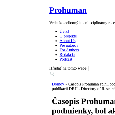
Prohuman
Vedecko-odborný interdisciplinárny rec
Úvod
O projekte
About Us
Pre autorov
For Authors
Redakcia
Podcast
Hľadať na tomto webe:
Domov
» Časopis Prohuman splnil po
publikácií DRJI - Directory of Researc
Časopis Prohuman
podmienky, bol a