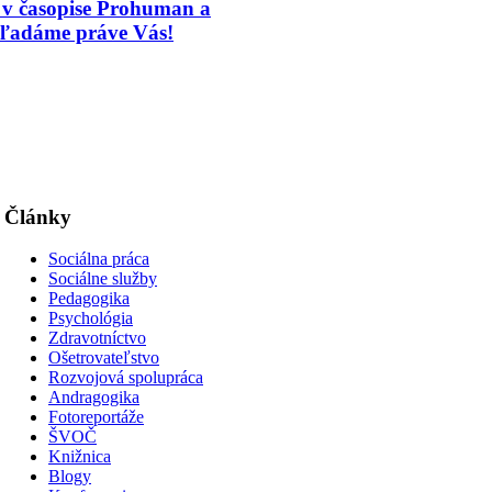
y v časopise Prohuman a
ľadáme práve Vás!
Články
Sociálna práca
Sociálne služby
Pedagogika
Psychológia
Zdravotníctvo
Ošetrovateľstvo
Rozvojová spolupráca
Andragogika
Fotoreportáže
ŠVOČ
Knižnica
Blogy