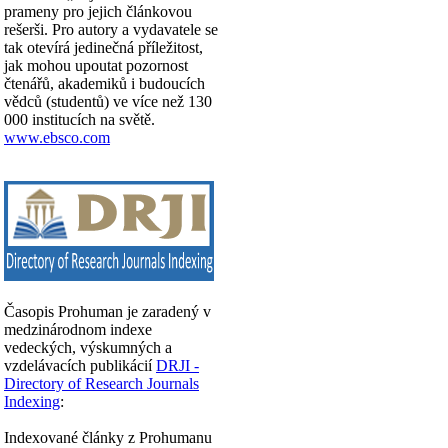
prameny pro jejich článkovou
rešerši. Pro autory a vydavatele se
tak otevírá jedinečná příležitost,
jak mohou upoutat pozornost
čtenářů, akademiků i budoucích
vědců (studentů) ve více než 130
000 institucích na světě.
www.ebsco.com
Časopis Prohuman je zaradený v
medzinárodnom indexe
vedeckých, výskumných a
vzdelávacích publikácií
DRJI -
Directory of Research Journals
Indexing
:
Indexované články z Prohumanu