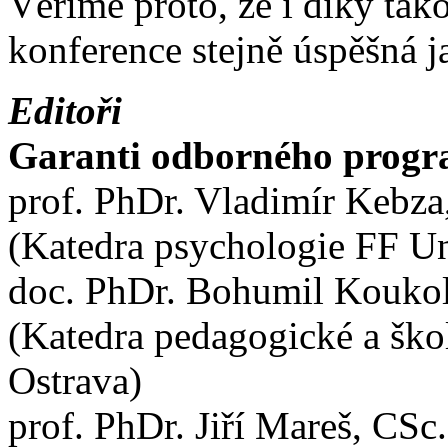
Věříme proto, že i díky tak
konference stejně úspěšná j
Editoři
Garanti odborného prog
prof. PhDr. Vladimír Kebza
(Katedra psychologie FF Un
doc. PhDr. Bohumil Koukol
(Katedra pedagogické a ško
Ostrava)
prof. PhDr. Jiří Mareš, CSc.