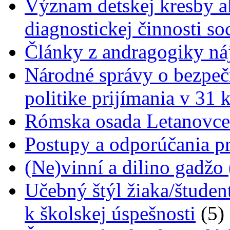
Význam detskej kresby a
diagnostickej činnosti s
Články z andragogiky náj
Národné správy o bezpečn
politike prijímania v 31 
Rómska osada Letanovce 
Postupy a odporúčania pr
(Ne)vinní a dilino gadžo
Učebný štýl žiaka/študen
k školskej úspešnosti
(5)