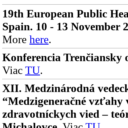
19th European Public Hea
Spain. 10 - 13 November 
More
here
.
Konferencia Trenčiansky o
Viac
TU
.
XII. Medzinárodná vedeck
“Medzigeneračné vzťahy v 
zdravotníckych vied – teó
Michalovce
. Viac
TU
.