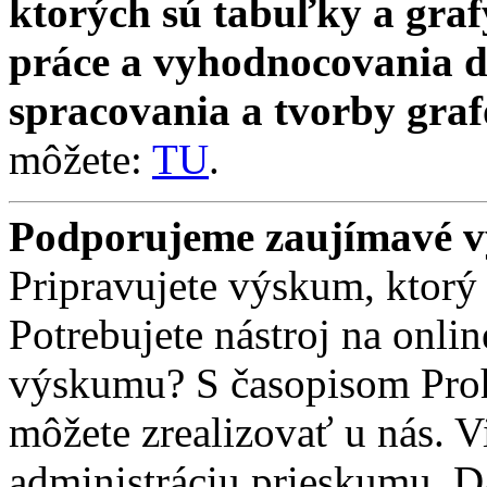
ktorých sú tabuľky a gra
práce a vyhodnocovania d
spracovania a tvorby graf
môžete:
TU
.
Podporujeme zaujímavé 
Pripravujete výskum, ktor
Potrebujete nástroj na onli
výskumu? S časopisom Pro
môžete zrealizovať u nás. 
administráciu prieskumu. D