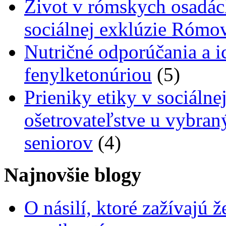
Život v rómskych osadác
sociálnej exklúzie Rómo
Nutričné odporúčania a i
fenylketonúriou
(5)
Prieniky etiky v sociálnej
ošetrovateľstve u vybra
seniorov
(4)
Najnovšie blogy
O násilí, ktoré zažívajú 