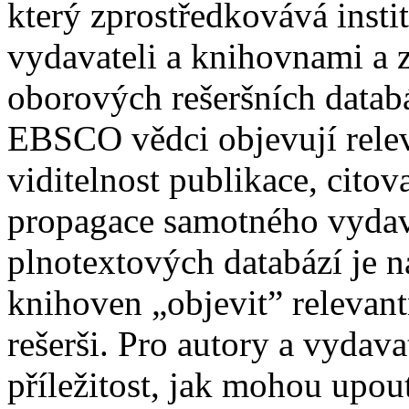
který zprostředkovává insti
vydavateli a knihovnami a z
oborových rešeršních datab
EBSCO vědci objevují relev
viditelnost publikace, citov
propagace samotného vydava
plnotextových databází je
knihoven „objevit” relevan
rešerši. Pro autory a vydava
příležitost, jak mohou upou