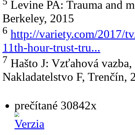
5
Levine PA: Trauma and me
Berkeley, 2015
6
http://variety.com/2017/t
11th-hour-trust-tru...
7
Hašto J: Vzťahová vazba, 
Nakladatelstvo F, Trenčín, 
prečítané 30842x