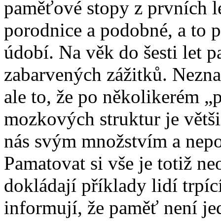
paměťové stopy z prvních l
porodnice a podobné, a to p
údobí. Na věk do šesti let 
zabarvených zážitků. Neznam
ale to, že po několikerém „
mozkových struktur je větši
nás svým množstvím a nepod
Pamatovat si vše je totiž n
dokládají příklady lidí trp
informují, že paměť není je