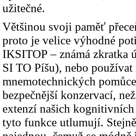
užitečné.
Většinou svoji paměť přece
proto je velice výhodné po
IKSITOP – známá zkratka ús
SI TO Píšu), nebo používa
mnemotechnických pomůcek
bezpečnější konzervací, než
extenzí našich kognitivních
tyto funkce utlumují. Stejně
najednou, čemuž se módně 