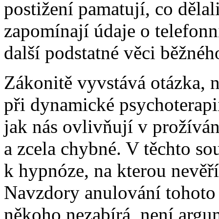
postižení pamatují, co dělal
zapomínají údaje o telefonn
další podstatné věci běžnéh
Zákonitě vyvstává otázka, n
při dynamické psychoterapii
jak nás ovlivňují v prožívá
a zcela chybné. V těchto so
k hypnóze, na kterou nevěří
Navzdory anulování tohoto j
někoho nezabírá, není argu