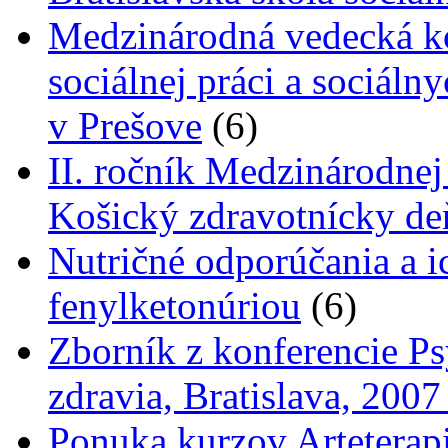
Medzinárodná vedecká ko
sociálnej práci a sociáln
v Prešove
(6)
II. ročník Medzinárodnej
Košický zdravotnícky de
Nutričné odporúčania a i
fenylketonúriou
(6)
Zborník z konferencie Ps
zdravia, Bratislava, 200
Ponuka kurzov Arteterapi