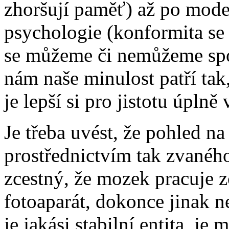
zhoršují paměť) až po mode
psychologie (konformita se
se můžeme či nemůžeme spo
nám naše minulost patří tak
je lepší si pro jistotu úplně
Je třeba uvést, že pohled 
prostřednictvím tak zvanéh
zcestný, že mozek pracuje z
fotoaparát, dokonce jinak n
je jakási stabilní entita, j