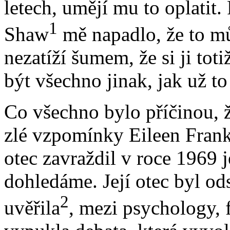
letech, umějí mu to oplatit. 
1
Shaw
mě napadlo, že to m
nezatíží šumem, že si ji tot
být všechno jinak, jak už to
Co všechno bylo příčinou, ž
zlé vzpomínky Eileen Frankli
otec zavraždil v roce 1969 
dohledáme. Její otec byl od
2
uvěřila
, mezi psychology, 