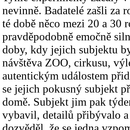
nevinně. Badatelé zašli za 
té době něco mezi 20 a 30 r
pravděpodobně emočně silně
doby, kdy jejich subjektu by
návštěva ZOO, cirkusu, výle
autentickým událostem přid
se jejich pokusný subjekt p
domě. Subjekt jim pak týde
vybavil, detailů přibývalo a 
dozvěděl, že se jedna vzpo