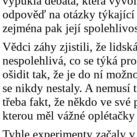
vypukla debata, která vyvol
odpověď na otázky týkající 
zejména pak její spolehlivos
Vědci záhy zjistili, že lids
nespolehlivá, co se týká prož
ošidit tak, že je do ní možn
se nikdy nestaly. A nemusí t
třeba fakt, že někdo ve své 
kterou měl vážné oplétačky s
Tyhle experimenty začaly v