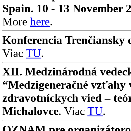
Spain. 10 - 13 November 
More
here
.
Konferencia Trenčiansky o
Viac
TU
.
XII. Medzinárodná vedeck
“Medzigeneračné vzťahy v 
zdravotníckych vied – teó
Michalovce
. Viac
TU
.
OZNAM pre organizátorov