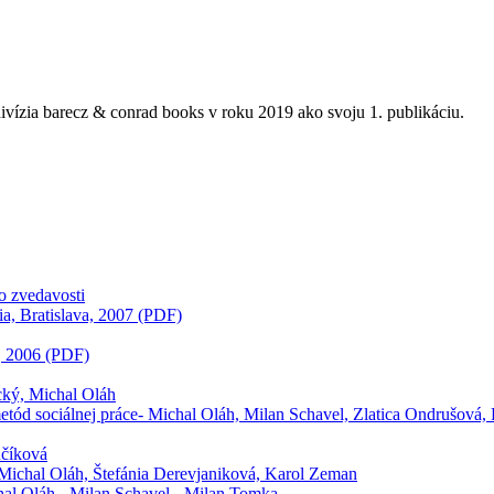
ivízia barecz & conrad books v roku 2019 ako svoju 1. publikáciu.
zo zvedavosti
ia, Bratislava, 2007 (PDF)
a, 2006 (PDF)
ecký, Michal Oláh
 metód sociálnej práce- Michal Oláh, Milan Schavel, Zlatica Ondrušová, 
učíková
, Michal Oláh, Štefánia Derevjaniková, Karol Zeman
hal Oláh - Milan Schavel - Milan Tomka