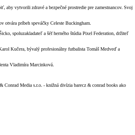
iť, aby vytvorili zdravé a bezpečné prostredie pre zamestnancov. Svoj
ov otvára príbeh speváčky Celeste Buckingham.
ko, spoluzakladateľ a šéf herného štúdia Pixel Federation, držiteľ
 Karol Kučera, bývalý profesionálny futbalista Tomáš Medveď a
identa Vladimíra Marcinková.
 Conrad Media s.r.o. - knižná divízia barecz & conrad books ako