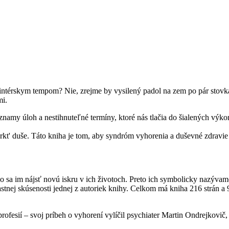
printérskym tempom? Nie, zrejme by vysilený padol na zem po pár stovk
mi.
namy úloh a nestihnuteľné termíny, ktoré nás tlačia do šialených výko
rkt' duše. Táto kniha je tom, aby syndróm vyhorenia a duševné zdravie 
lo sa im nájsť novú iskru v ich životoch. Preto ich symbolicky nazýva
tnej skúsenosti jednej z autoriek knihy. Celkom má kniha 216 strán a 9
profesií – svoj príbeh o vyhorení vylíčil psychiater Martin Ondrejkov