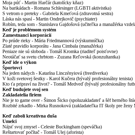
Moja púť - Martin Harčár (katolícky kňaz)
Na barikádach - Romana Schlesinger (LGBTI aktivistka)
S vetrom o preteky - Gabriela Kmeťová (zdravotná sestra)
Láska nás spasí - Martin Ondrejkovič (psychiater)
Robím, teda som - Stanislava Gajdošová (učiteľka a manažérka vzdel
Keď je problémom systém
Zamestnanci korporácií
Po prúde rieky - Mária Friedmannová (výskumníčka)
Zlaté pravidlo korporátu - Jana Cimbala (manažérka)
Peniaze nie sú sloboda - Tomáš Kromka (riaditeľ poisťovne)
Neotáčať sa svetu chrbtom - Zuzana Reľovská (konzultantka)
Keď ide o výkon
Športovci
Na jeden nádych - Katarína Linczényiová (freediverka)
V koži svetovej šestky - Karol Kučera (bývalý profesionálny tenista)
Kto ťa pripraví na život? - Tomáš Medveď (bývalý profesionálny futba
Keď budujete svoj sen
Zakladatelia firiem
Nie je to game over - Šimon Šicko (spoluzakladateľ a šéf herného štú
Rozbité zrkadlo - Mirka Rusnoková (zakladateľka IT školy pre žen
Keď zabolí kreatívna duša
Umelci
Nájsť svoj zmysel - Celeste Buckingham (speváčka)
Reštartovať počítač - Tomáš Ulej (aforista)