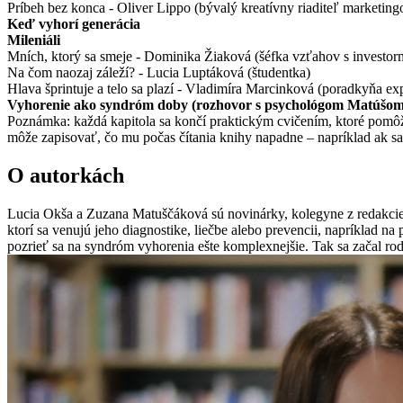
Príbeh bez konca - Oliver Lippo (bývalý kreatívny riaditeľ marketing
Keď vyhorí generácia
Mileniáli
Mních, ktorý sa smeje - Dominika Žiaková (šéfka vzťahov s investormi
Na čom naozaj záleží? - Lucia Luptáková (študentka)
Hlava šprintuje a telo sa plazí - Vladimíra Marcinková (poradkyňa ex
Vyhorenie ako syndróm doby (rozhovor s psychológom Matúšo
Poznámka: každá kapitola sa končí praktickým cvičením, ktoré pomôže č
môže zapisovať, čo mu počas čítania knihy napadne – napríklad ak sa r
O autorkách
Lucia Okša a Zuzana Matuščáková sú novinárky, kolegyne z redakcie 
ktorí sa venujú jeho diagnostike, liečbe alebo prevencii, napríklad n
pozrieť sa na syndróm vyhorenia ešte komplexnejšie. Tak sa začal rod