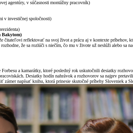
ovej agentúry, v súčasnosti montážny pracovník)
 v investičnej spoločnosti)
prezidenta)
m Bakytom)
itateľovi reflektovať na svoj život a prácu aj v kontexte príbehov, ktor
ozhodne, že sa rozlúči s niečím, čo mu v živote už neslúži alebo sa na
Forbesu a kamarátky, ktoré posledný rok uskutočnili desiatky rozhovor
a pracoviskách. Desiatky hodín nahrávok a rozhovorov sa najprv pretavil
iť zámer napísať knihu, ktorá prinesie skutočné príbehy Sloveniek a Sl