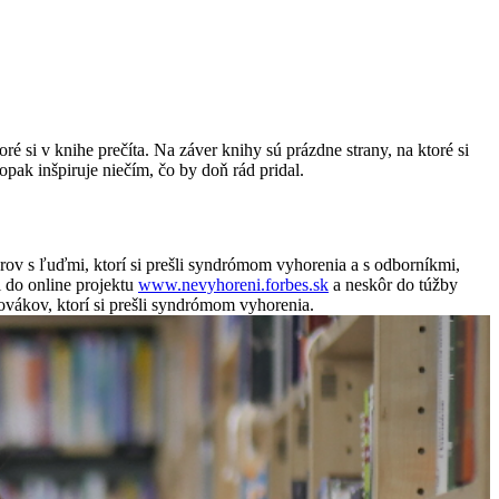
é si v knihe prečíta. Na záver knihy sú prázdne strany, na ktoré si
opak inšpiruje niečím, čo by doň rád pridal.
ov s ľuďmi, ktorí si prešli syndrómom vyhorenia a s odborníkmi,
i do online projektu
www.nevyhoreni.forbes.sk
a neskôr do túžby
ovákov, ktorí si prešli syndrómom vyhorenia.