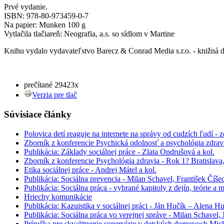
Prvé vydanie.
ISBN: 978-80-973459-0-7
Na papier: Munken 100 g
Vytlačila tlačiareň: Neografia, a.s. so sídlom v Martine
Knihu vydalo vydavateľstvo Barecz & Conrad Media s.r.o. - knižná d
prečítané 29423x
Verzia pre tlač
Súvisiace články
Polovica detí reaguje na internete na správy od cudzích ľudí - 
Zborník z konferencie Psychická odolnosť a psychológia zdrav
Publikácia: Základy sociálnej práce - Zlata Ondrušová a kol.
Zborník z konferencie Psychológia zdravia - Rok 1? Bratislav
Etika sociálnej práce - Andrej Mátel a kol.
Publikácia: Sociálna prevencia - Milan Schavel, František Číš
Publikácia: Sociálna práca - vybrané kapitoly z dejín, teórie a
Hriechy komunikácie
Publikácia: Kazuistika v sociálnej práci - Ján Hučík – Alena H
Publikácia: Sociálna práca vo verejnej správe - Milan Schavel
Príručka pre skvalitnenie supervízie v detských domovoch Mic