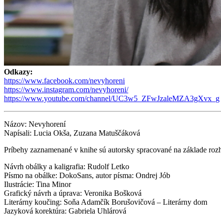
Odkazy:
https://www.facebook.com/nevyhoreni
https://www.instagram.com/nevyhoreni/
https://www.youtube.com/channel/UC3w5_ZFwJzaleMZA3gXvx_g
Názov: Nevyhorení
Napísali: Lucia Okša, Zuzana Matuščáková
Príbehy zaznamenané v knihe sú autorsky spracované na základe roz
Návrh obálky a kaligrafia: Rudolf Letko
Písmo na obálke: DokoSans, autor písma: Ondrej Jób
Ilustrácie: Tina Minor
Grafický návrh a úprava: Veronika Bošková
Literárny koučing: Soňa Adamčík Borušovičová – Literárny dom
Jazyková korektúra: Gabriela Uhlárová