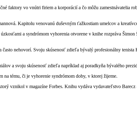
čné faktory vo vnútri firiem a korporácií a čo môžu zamestnávatelia rob
dmannová. Kapitolu venovanú duševným ťažkostiam umelcov a kreatívc
s úzkosťami a syndrómom vyhorenia otvorene v knihe rozpráva Šimon Šic
a často nehovorí. Svoju skúsenosť zdieľa bývalý profesionálny tenista
niálov a svoju skúsenosť zdieľa napríklad aj poradkyňa bývalého prez
na tému, či je vyhorenie syndrómom doby, v ktorej žijeme.
torý vznikol v magazíne Forbes. Knihu vydáva vydavateľstvo Barecz &