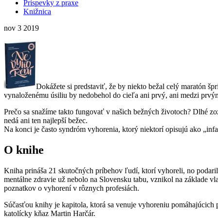
Príspevky z praxe
Knižnica
nov
3
2019
Dokážete si predstaviť, že by niekto bežal celý maratón š
vynaloženému úsiliu by nedobehol do cieľa ani prvý, ani medzi prvý
Prečo sa snažíme takto fungovať v našich bežných životoch? Dlhé zoz
nedá ani ten najlepší bežec.
Na konci je často syndróm vyhorenia, ktorý niektorí opisujú ako „infa
O knihe
Kniha prináša 21 skutočných príbehov ľudí, ktorí vyhoreli, no podari
mentálne zdravie už nebolo na Slovensku tabu, vznikol na základe vlas
poznatkov o vyhorení v rôznych profesiách.
Súčasťou knihy je kapitola, ktorá sa venuje vyhoreniu pomáhajúcich 
katolícky kňaz Martin Harčár.