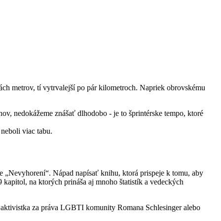
ách metrov, tí vytrvalejší po pár kilometroch. Napriek obrovskému
nov, nedokážeme znášať dlhodobo - je to šprintérske tempo, ktoré
neboli viac tabu.
me „Nevyhorení“. Nápad napísať knihu, ktorá prispeje k tomu, aby
 kapitol, na ktorých prináša aj mnoho štatistík a vedeckých
ič, aktivistka za práva LGBTI komunity Romana Schlesinger alebo