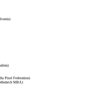
ávania)
lista)
dia Pixel Federation)
y Minitech MBA)