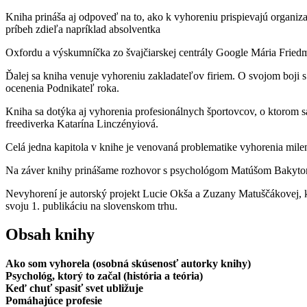
Kniha prináša aj odpoveď na to, ako k vyhoreniu prispievajú organiza
príbeh zdieľa napríklad absolventka
Oxfordu a výskumníčka zo švajčiarskej centrály Google Mária Frie
Ďalej sa kniha venuje vyhoreniu zakladateľov firiem. O svojom boji 
ocenenia Podnikateľ roka.
Kniha sa dotýka aj vyhorenia profesionálnych športovcov, o ktorom s
freediverka Katarína Linczényiová.
Celá jedna kapitola v knihe je venovaná problematike vyhorenia mile
Na záver knihy prinášame rozhovor s psychológom Matúšom Bakytom 
Nevyhorení je autorský projekt Lucie Okša a Zuzany Matuščákovej, k
svoju 1. publikáciu na slovenskom trhu.
Obsah knihy
Ako som vyhorela (osobná skúsenosť autorky knihy)
Psychológ, ktorý to začal (história a teória)
Keď chuť spasiť svet ubližuje
Pomáhajúce profesie