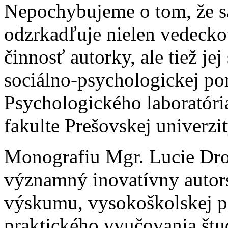
Nepochybujeme o tom, že sa
odzrkadľuje nielen vedeck
činnosť autorky, ale tiež je
sociálno-psychologickej po
Psychologického laboratóri
fakulte Prešovskej univerzi
Monografiu Mgr. Lucie Dro
významný inovatívny autors
výskumu, vysokoškolskej pe
praktického vyučovania štu