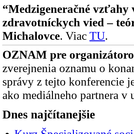
“Medzigeneračné vzťahy v 
zdravotníckych vied – teó
Michalovce
. Viac
TU
.
OZNAM pre organizátorov
zverejnenia oznamu o konan
správy z tejto konferencie
ako mediálneho partnera v 
Dnes najčítanejšie
Kurz Špecializované soci