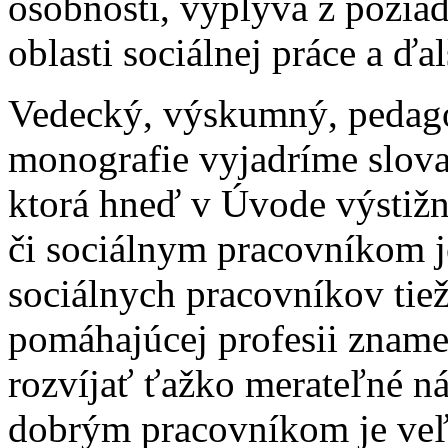
osobnosti, vyplýva z požiad
oblasti sociálnej práce a ďa
Vedecký, výskumný, pedag
monografie vyjadríme slova
ktorá hneď v Úvode výstižn
či sociálnym pracovníkom j
sociálnych pracovníkov tie
pomáhajúcej profesii zname
rozvíjať ťažko merateľné n
dobrým pracovníkom je veľk