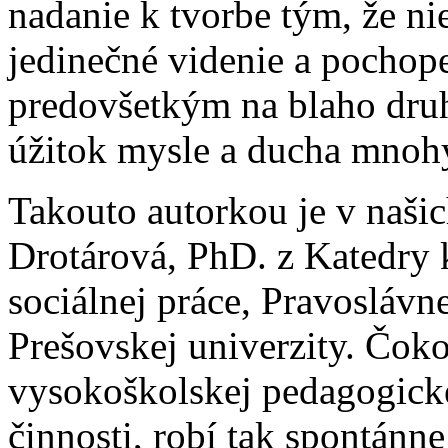
nadanie k tvorbe tým, že ni
jedinečné videnie a pochope
predovšetkým na blaho druh
úžitok mysle a ducha mnoh
Takouto autorkou je v našic
Drotárová, PhD. z Katedry 
sociálnej práce, Pravoslávn
Prešovskej univerzity. Čok
vysokoškolskej pedagogick
činnosti, robí tak spontánne