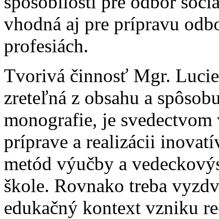
spôsobilostí pre odbor soci
vhodná aj pre prípravu odb
profesiách.
Tvorivá činnosť Mgr. Lucie 
zreteľná z obsahu a spôsob
monografie, je svedectvom
príprave a realizácii inova
metód výučby a vedeckovýs
škole. Rovnako treba vyzdv
edukačný kontext vzniku re