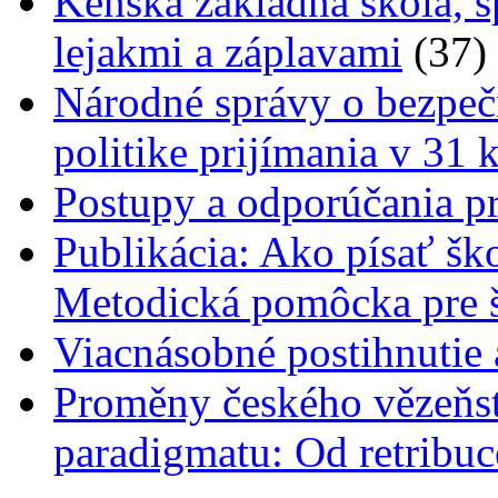
Kenská základná škola, s
lejakmi a záplavami
(37)
Národné správy o bezpečn
politike prijímania v 31 
Postupy a odporúčania pr
Publikácia: Ako písať šk
Metodická pomôcka pre š
Viacnásobné postihnutie
Proměny českého vězeňstv
paradigmatu: Od retribuc