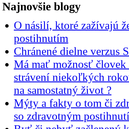
Najnovšie blogy
O násilí, ktoré zažívajú 
postihnutím
Chránené dielne verzus 
Má mať možnosť človek 
strávení niekoľkých rok
na samostatný život ?
Mýty a fakty o tom či zd
so zdravotným postihnut
Byť či nebyť začlenený 