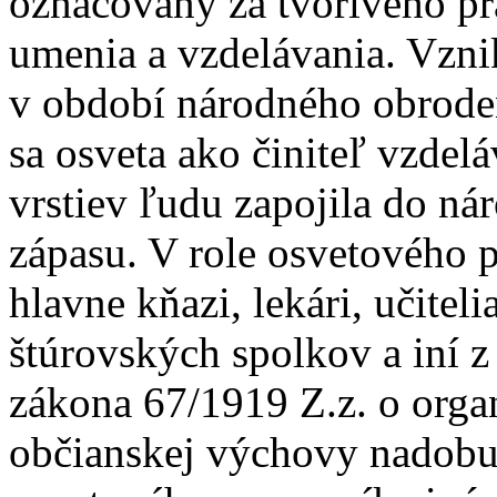
označovaný za tvorivého pra
umenia a vzdelávania. Vzni
v období národného obroden
sa osveta ako činiteľ vzde
vrstiev ľudu zapojila do ná
zápasu. V role osvetového p
hlavne kňazi, lekári, učiteli
štúrovských spolkov a iní z
zákona 67/1919 Z.z. o org
občianskej výchovy nadobud