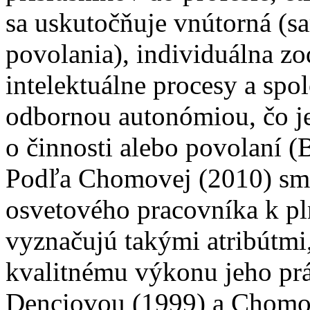
sa uskutočňuje vnútorná (s
povolania), individuálna zo
intelektuálne procesy a spo
odbornou autonómiou, čo j
o činnosti alebo povolaní (
Podľa Chomovej (2010) sme
osvetového pracovníka k pln
vyznačujú takými atribútmi
kvalitnému výkonu jeho pr
Denciovou (1999) a Chomov