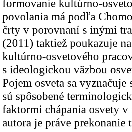
formovanie kultúrno-osvet
povolania má podľa Chomove
črty v porovnaní s inými t
(2011) taktiež poukazuje n
kultúrno-osvetového pracov
s ideologickou väzbou osvet
Pojem osveta sa vyznačuje s
sú spôsobené terminologic
faktormi chápania osvety v
autora je práve prekonanie