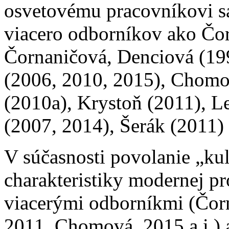
osvetovému pracovníkovi s
viacero odborníkov ako Čor
Čornaničová, Denciová (19
(2006, 2010, 2015), Chomo
(2010a), Krystoň (2011), L
(2007, 2014), Šerák (2011) 
V súčasnosti povolanie „ku
charakteristiky modernej p
viacerými odborníkmi (Čorn
2011, Chomová, 2015 a i.) a