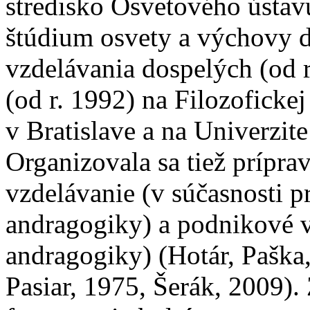
stredisko Osvetového ústav
štúdium osvety a výchovy d
vzdelávania dospelých (od 
(od r. 1992) na Filozofick
v Bratislave a na Univerzite
Organizovala sa tiež prípr
vzdelávanie (v súčasnosti p
andragogiky) a podnikové v
andragogiky) (Hotár, Paška
Pasiar, 1975, Šerák, 2009)