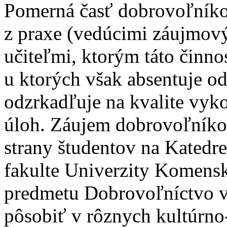
Pomerná časť dobrovoľníko
z praxe (vedúcimi záujmový
učiteľmi, ktorým táto činno
u ktorých však absentuje od
odzrkadľuje na kvalite vyk
úloh. Záujem dobrovoľníko
strany študentov na Katedre
fakulte Univerzity Komensk
predmetu Dobrovoľníctvo v
pôsobiť v rôznych kultúrno