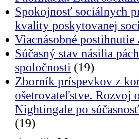
Spokojnosť sociálnych p
kvality poskytovanej soc
Viacnásobné postihnutie
Súčasný stav násilia pác
spoločnosti
(19)
Zborník príspevkov z kon
ošetrovateľstve. Rozvoj 
Nightingale po súčasnos
(19)