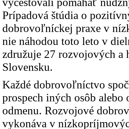
vycestovali pomáhať núdzn
Prípadová štúdia o pozitívn
dobrovoľníckej praxe v níz
nie náhodou toto leto v die
združuje 27 rozvojových a 
Slovensku.
Každé dobrovoľníctvo spoč
prospech iných osôb alebo 
odmenu. Rozvojové dobrovo
vykonáva v nízkopríjmových