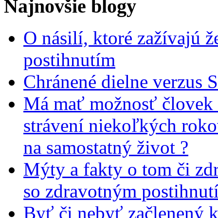
Najnovšie blogy
O násilí, ktoré zažívajú 
postihnutím
Chránené dielne verzus 
Má mať možnosť človek 
strávení niekoľkých rok
na samostatný život ?
Mýty a fakty o tom či zd
so zdravotným postihnut
Byť či nebyť začlenený 