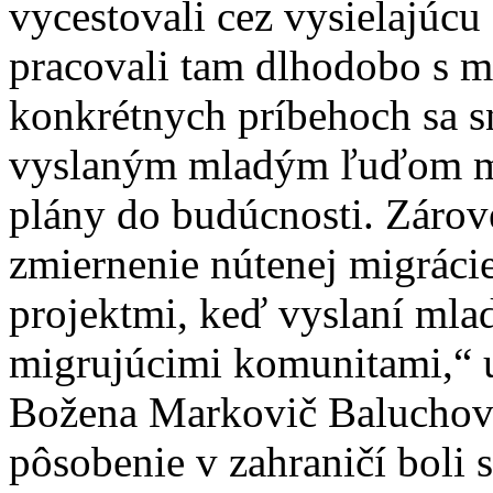
vycestovali cez vysielajúc
pracovali tam dlhodobo s 
konkrétnych príbehoch sa sn
vyslaným mladým ľuďom me
plány do budúcnosti. Zárov
zmiernenie nútenej migrác
projektmi, keď vyslaní mlad
migrujúcimi komunitami,“ u
Božena Markovič Baluchová
pôsobenie v zahraničí boli