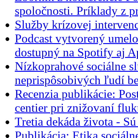
spoločnosti. Príklady z p
Služby krízovej interven
Podcast vytvorený umelo
dostupný na Spotify aj A
Nízkoprahové sociálne sl
neprispôsobivých ľudí bez
Recenzia publikácie: Pos
centier pri znižovaní fl
Tretia dekáda života - Sú
Publikácia: Etika sociáln