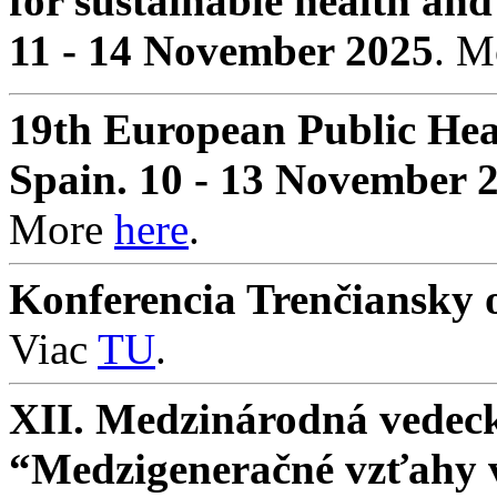
for sustainable health and
11 - 14 November 2025
. 
19th European Public Hea
Spain. 10 - 13 November 
More
here
.
Konferencia Trenčiansky o
Viac
TU
.
XII. Medzinárodná vedeck
“Medzigeneračné vzťahy v 