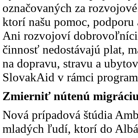
označovaných za rozvojové.
ktorí našu pomoc, podporu a
Ani rozvojoví dobrovoľníci
činnosť nedostávajú plat, m
na dopravu, stravu a ubyto
SlovakAid v rámci programu
Zmierniť nútenú migráci
Nová prípadová štúdia Ambr
mladých ľudí, ktorí do Alb