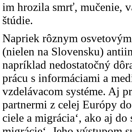
im hrozila smrť, mučenie, v
štúdie.
Napriek rôznym osvetovým 
(nielen na Slovensku) anti
napríklad nedostatočný dôra
prácu s informáciami a me
vzdelávacom systéme. Aj pr
partnermi z celej Európy d
ciele a migrácia‘, ako aj d
migrácie‘. Jeho výstupom sú