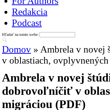
For Authors
Redakcia
Podcast
Hľadať na tomto webe:
Domov
» Ambrela v novej š
v oblastiach, ovplyvnenýc
Ambrela v novej štúdi
dobrovoľníčiť v obla
migráciou (PDF)