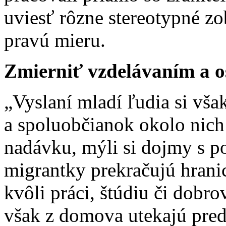
uviesť rôzne stereotypné z
pravú mieru.
Zmierniť vzdelávaním a o
„Vyslaní mladí ľudia si vš
a spoluobčianok okolo nich
nadávku, mýli si dojmy s p
migrantky prekračujú hrani
kvôli práci, štúdiu či dobr
však z domova utekajú pred 