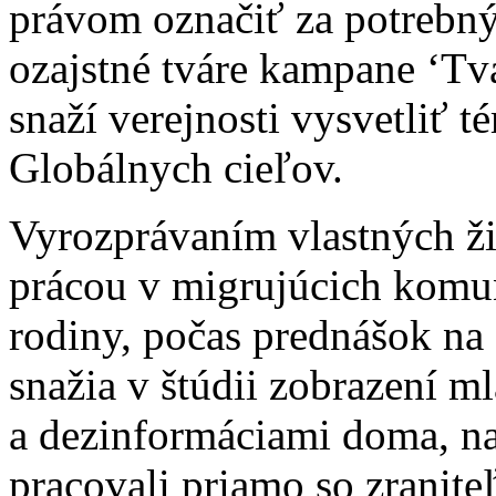
právom označiť za potrebn
ozajstné tváre kampane ‘Tv
snaží verejnosti vysvetliť 
Globálnych cieľov.
Vyrozprávaním vlastných ži
prácou v migrujúcich komun
rodiny, počas prednášok na 
snažia v štúdii zobrazení m
a dezinformáciami doma, na
pracovali priamo so zranite