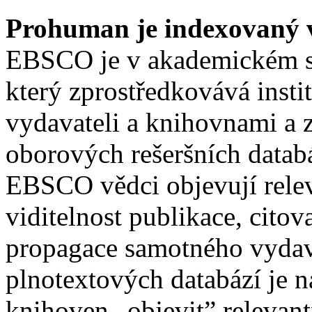
Prohuman je indexovaný
EBSCO je v akademickém s
který zprostředkovává insti
vydavateli a knihovnami a z
oborových rešeršních datab
EBSCO vědci objevují relev
viditelnost publikace, citov
propagace samotného vydava
plnotextových databází je
knihoven „objevit” relevan