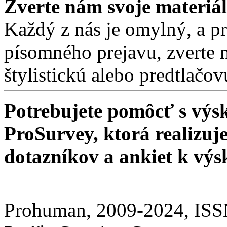
Zverte nám svoje materiá
Každý z nás je omylný, a pre
písomného prejavu, zverte 
štylistickú alebo predtlačo
Potrebujete pomôcť s v
ProSurvey, ktorá realizuj
dotazníkov a ankiet k vý
Prohuman, 2009-2024, IS