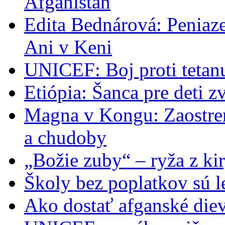
Afganistan
Edita Bednárová: Peniaze
Ani v Keni
UNICEF: Boj proti tetan
Etiópia: Šanca pre deti z
Magna v Kongu: Zaostren
a chudoby
„Božie zuby“ – ryža z k
Školy bez poplatkov sú l
Ako dostať afganské diev