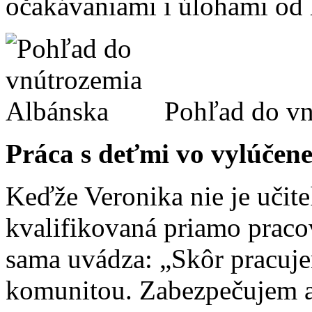
očakávaniami i úlohami od
Pohľad do vn
Práca s deťmi vo vylúčen
Keďže Veronika nie je učite
kvalifikovaná priamo praco
sama uvádza: „Skôr pracuje
komunitou. Zabezpečujem adm