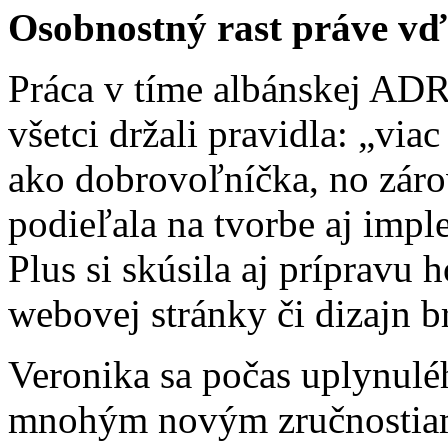
Osobnostný rast práve v
Práca v tíme albánskej ADR
všetci držali pravidla: „via
ako dobrovoľníčka, no záro
podieľala na tvorbe aj impl
Plus si skúsila aj prípravu
webovej stránky či dizajn b
Veronika sa počas uplynulé
mnohým novým zručnostiam.