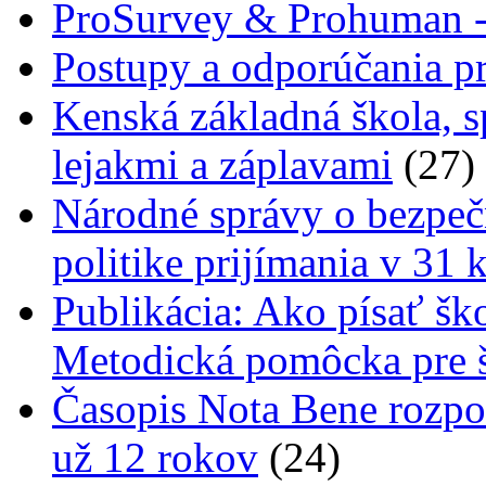
ProSurvey & Prohuman - 
Postupy a odporúčania pr
Kenská základná škola, s
lejakmi a záplavami
(27)
Národné správy o bezpečn
politike prijímania v 31 
Publikácia: Ako písať šk
Metodická pomôcka pre š
Časopis Nota Bene rozpo
už 12 rokov
(24)