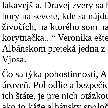
lákavejšia. Dravej zvery sa 
hory na severe, kde sa nájd
živočích, na ktorého som na
korytnačka...“ Veronika eš
Albánskom preteká jedna z 
Vjosa.
Čo sa týka pohostinnosti, 
úroveň. Pohodlie a bezpečie
ich štáte, je pre nich otázko
ako to káže albánsky spoloč