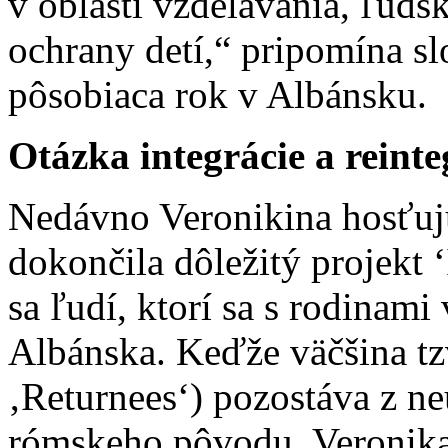
v oblasti vzdelávania, ľuds
ochrany detí,“ pripomína s
pôsobiaca rok v Albánsku.
Otázka integrácie a reinte
Nedávno Veronikina hosťu
dokončila dôležitý projekt ‘
sa ľudí, ktorí sa s rodinami
Albánska. Keďže väčšina tzv
‚Returnees‘) pozostáva z n
rómskeho pôvodu, Veronika č