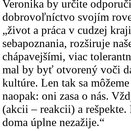
Veronika by určite odporuči
dobrovoľníctvo svojím rov
„život a práca v cudzej kra
sebapoznania, rozširuje naš
chápavejšími, viac tolerant
mal by byť otvorený voči da
kultúre. Len tak sa môžeme
naopak: oni zasa o nás. Vžd
(akcii – reakcii) a rešpekte.
doma úplne nezažije.“