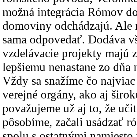
možná integrácia Rómov do 
domoviny odchádzajú. Ale n
sama odpovedať. Dodáva vša
vzdelávacie projekty majú 
lepšiemu nenastane zo dňa n
Vždy sa snažíme čo najviac 
verejné orgány, ako aj širo
považujeme už aj to, že uči
pôsobíme, začali usádzať r
spolu s ostatnými namiesto 