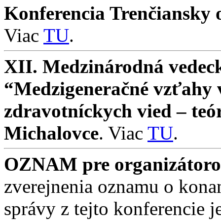
Konferencia Trenčiansky o
Viac
TU
.
XII. Medzinárodná vedeck
“Medzigeneračné vzťahy v 
zdravotníckych vied – teó
Michalovce
. Viac
TU
.
OZNAM pre organizátorov
zverejnenia oznamu o konan
správy z tejto konferencie