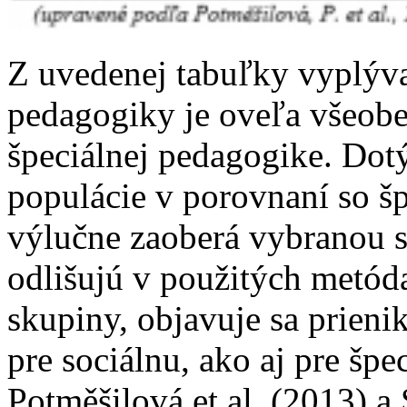
Z uvedenej tabuľky vyplýva,
pedagogiky je oveľa všeobe
špeciálnej pedagogike. Dotý
populácie v porovnaní so š
výlučne zaoberá vybranou s
odlišujú v použitých metóda
skupiny, objavuje sa prienik
pre sociálnu, ako aj pre šp
Potměšilová et al. (2013) a