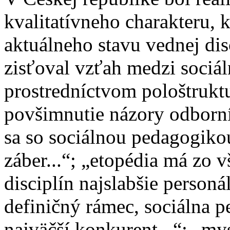
kvalitatívneho charakteru, 
aktuálneho stavu vednej di
zisťoval vzťah medzi sociá
prostredníctvom pološtrukt
povšimnutie názory odborní
sa so sociálnou pedagogikou
záber...“; „etopédia má zo
disciplín najslabšie person
definičný rámec, sociálna 
najväčší konkurent...“; „my