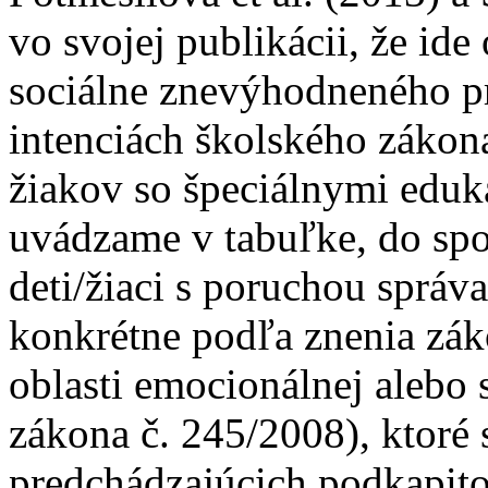
vo svojej publikácii, že id
sociálne znevýhodneného pr
intenciách školského zákona,
žiakov so špeciálnymi eduk
uvádzame v tabuľke, do spo
deti/žiaci s poruchou spr
konkrétne podľa znenia zák
oblasti emocionálnej alebo s
zákona č. 245/2008), ktoré 
predchádzajúcich podkapito