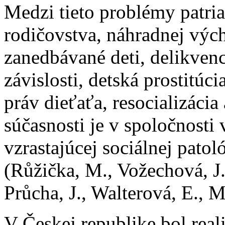
Medzi tieto problémy patri
rodičovstva, náhradnej vých
zanedbávané deti, delikvenc
závislosti, detská prostitúc
práv dieťaťa, resocializácia
súčasnosti je v spoločnost
vzrastajúcej sociálnej patol
(Růžička, M., Vožechová, J.
Průcha, J., Walterová, E., M
V Českej republike bol rea