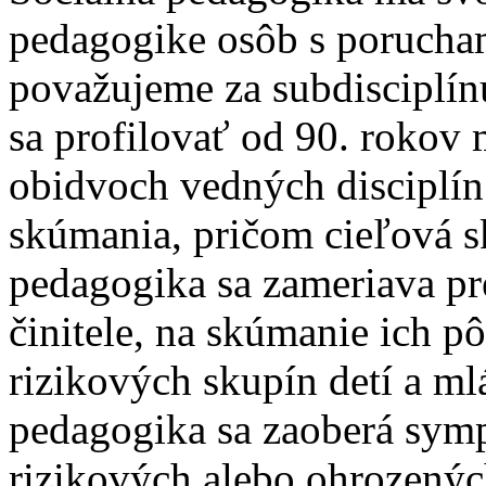
pedagogike osôb s porucham
považujeme za subdisciplínu
sa profilovať od 90. rokov 
obidvoch vedných disciplín
skúmania, pričom cieľová s
pedagogika sa zameriava pr
činitele, na skúmanie ich p
rizikových skupín detí a ml
pedagogika sa zaoberá sym
rizikových alebo ohrozených