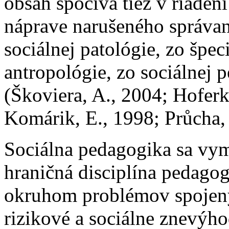
obsah spočíva tiež v riade
náprave narušeného správan
sociálnej patológie, zo špec
antropológie, zo sociálnej 
(Škoviera, A., 2004; Hoferk
Komárik, E., 1998; Průcha, J
Sociálna pedagogika sa vym
hraničná disciplína pedagog
okruhom problémov spojen
rizikové a sociálne znevýh