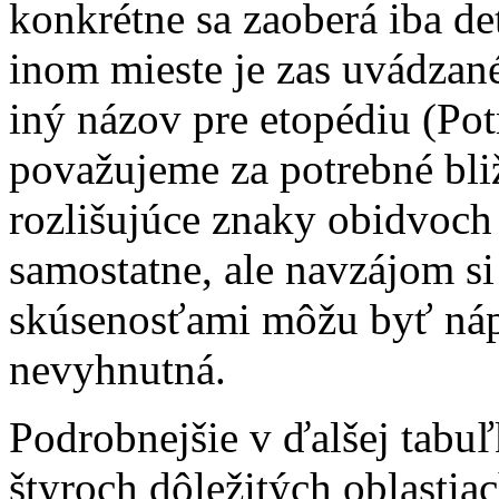
konkrétne sa zaoberá iba d
inom mieste je zas uvádzané
iný názov pre etopédiu (Potm
považujeme za potrebné bliž
rozlišujúce znaky obidvoch 
samostatne, ale navzájom s
skúsenosťami môžu byť náp
nevyhnutná.
Podrobnejšie v ďalšej tabu
štyroch dôležitých oblastia