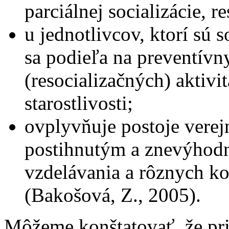
parciálnej socializácie, r
u jednotlivcov, ktorí sú 
sa podieľa na preventívn
(resocializačných) aktivi
starostlivosti;
ovplyvňuje postoje vere
postihnutým a znevýhod
vzdelávania a rôznych k
(Bakošová, Z., 2005).
Môžeme konštatovať, že pr