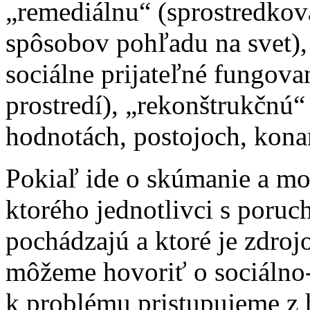
„remediálnu“ (sprostredkov
spôsobov pohľadu na svet),
sociálne prijateľné fungova
prostredí), „rekonštrukčnú“
hodnotách, postojoch, konan
Pokiaľ ide o skúmanie a mod
ktorého jednotlivci s poruc
pochádzajú a ktoré je zdroj
môžeme hovoriť o sociálno
k problému pristupujeme z