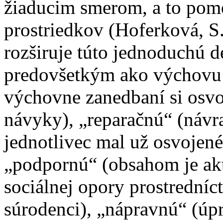
žiaducim smerom, a to pom
prostriedkov (Hoferková, S.
rozširuje túto jednoduchú d
predovšetkým ako výchovu 
výchovne zanedbaní si osvo
návyky), „reparačnú“ (návr
jednotlivec mal už osvojené,
„podpornú“ (obsahom je akt
sociálnej opory prostredníc
súrodenci), „nápravnú“ (úpr