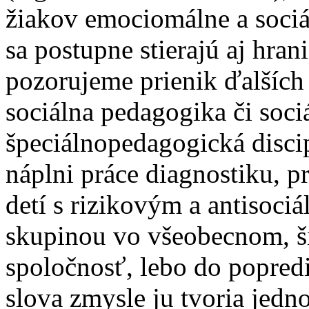
žiakov emociomálne a sociá
sa postupne stierajú aj hran
pozorujeme prienik ďalších d
sociálna pedagogika či soci
špeciálnopedagogická disci
náplni práce diagnostiku, p
detí s rizikovým a antisoci
skupinou vo všeobecnom, š
spoločnosť, lebo do popred
slova zmysle ju tvoria jedn