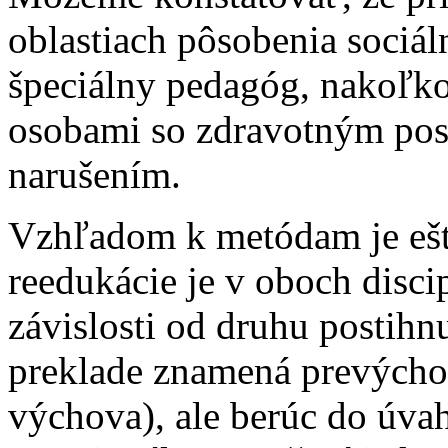
oblastiach pôsobenia sociál
špeciálny pedagóg, nakoľko
osobami so zdravotným pos
narušením.
Vzhľadom k metódam je ešt
reedukácie je v oboch disci
závislosti od druhu postihn
preklade znamená prevýchov
výchova), ale berúc do úvah