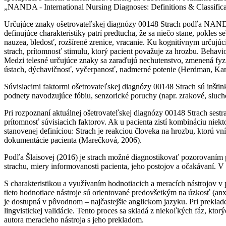
„NANDA - International Nursing Diagnoses: Definitions & Classifica
Určujúce znaky ošetrovateľskej diagnózy 00148 Strach podľa NANDA I
definujúce charakteristiky patrí predtucha, že sa niečo stane, pokles s
nauzea, bledosť, rozšírené zrenice, vracanie. Ku kognitívnym určujúc
strach, prítomnosť stimulu, ktorý pacient považuje za hrozbu. Behavi
Medzi telesné určujúce znaky sa zaraďujú nechutenstvo, zmenená fyz
ústach, dýchavičnosť, vyčerpanosť, nadmerné potenie (Herdman, Ka
Súvisiacimi faktormi ošetrovateľskej diagnózy 00148 Strach sú inšti
podnety navodzujúce fóbiu, senzorické poruchy (napr. zrakové, sluc
Pri rozpoznaní aktuálnej ošetrovateľskej diagnózy 00148 Strach sest
prítomnosť súvisiacich faktorov. Ak u pacienta zistí kombináciu niekto
stanovenej definíciou: Strach je reakciou človeka na hrozbu, ktorú v
dokumentácie pacienta (Marečková, 2006).
Podľa Šlaisovej (2016) je strach možné diagnostikovať pozorovaním paci
strachu, miery informovanosti pacienta, jeho postojov a očakávaní. V
S charakteristikou a využívaním hodnotiacich a meracích nástrojov v p
tieto hodnotiace nástroje sú orientované predovšetkým na úzkosť (anxi
je dostupná v pôvodnom – najčastejšie anglickom jazyku. Pri preklade
lingvistickej validácie. Tento proces sa skladá z niekoľkých fáz, kt
autora meracieho nástroja s jeho prekladom.