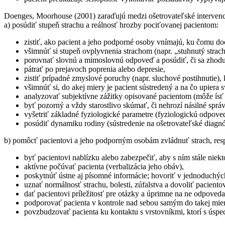
Doenges, Moorhouse (2001) zaraďujú medzi ošetrovateľské intervenci
a) posúdiť stupeň strachu a reálnosť hrozby pociťovanej pacientom:
zistiť, ako pacient a jeho podporné osoby vnímajú, ku čomu do
všimnúť si stupeň ovplyvnenia strachom (napr. „stuhnutý strac
porovnať slovnú a mimoslovnú odpoveď a posúdiť, či sa zhodu
pátrať po prejavoch poprenia alebo depresie,
zistiť prípadné zmyslové poruchy (napr. sluchové postihnutie),
všimnúť si, do akej miery je pacient sústredený a na čo upiera 
analyzovať subjektívne zážitky opisované pacientom (môže ísť 
byť pozorný a vždy starostlivo skúmať, či nehrozí násilné správ
vyšetriť základné fyziologické parametre (fyziologickú odpoveď
posúdiť dynamiku rodiny (sústredenie na ošetrovateľské diagn
b) pomôcť pacientovi a jeho podporným osobám zvládnuť strach, resp. 
byť pacientovi nablízku alebo zabezpečiť, aby s ním stále niekt
aktívne počúvať pacienta (verbalizácia jeho obáv),
poskytnúť ústne aj písomné informácie; hovoriť v jednoduchých
uznať normálnosť strachu, bolesti, zúfalstva a dovoliť pacientov
dať pacientovi príležitosť pre otázky a úprimne na ne odpoved
podporovať pacienta v kontrole nad sebou samým do takej miery,
povzbudzovať pacienta ku kontaktu s vrstovníkmi, ktorí s úspe