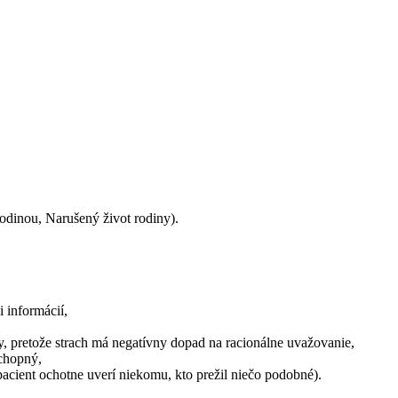
odinou, Narušený život rodiny).
 informácií,
y, pretože strach má negatívny dopad na racionálne uvažovanie,
schopný,
acient ochotne uverí niekomu, kto prežil niečo podobné).