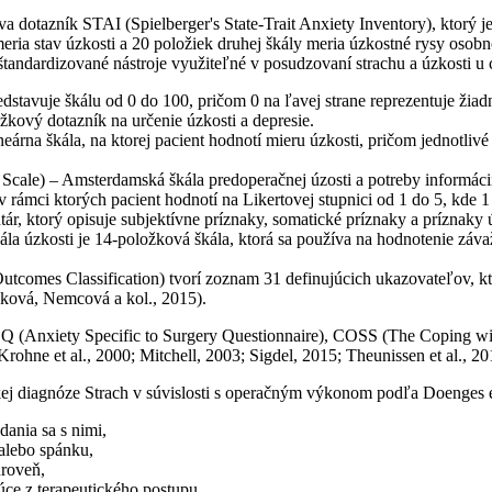
va dotazník STAI (Spielberger's State-Trait Anxiety Inventory), ktorý
eria stav úzkosti a 20 položiek druhej škály meria úzkostné rysy osobno
tandardizované nástroje využiteľné v posudzovaní strachu a úzkosti u c
stavuje škálu od 0 do 100, pričom 0 na ľavej strane reprezentuje žiad
ový dotazník na určenie úzkosti a depresie.
rna škála, na ktorej pacient hodnotí mieru úzkosti, pričom jednotliv
ale) – Amsterdamská škála predoperačnej úzosti a potreby informácií o
, v rámci ktorých pacient hodnotí na Likertovej stupnici od 1 do 5, kd
, ktorý opisuje subjektívne príznaky, somatické príznaky a príznaky ú
 úzkosti je 14-položková škála, ktorá sa používa na hodnotenie závaž
omes Classification) tvorí zoznam 31 definujúcich ukazovateľov, ktor
nková, Nemcová a kol., 2015).
SSQ (Anxiety Specific to Surgery Questionnaire), COSS (The Coping wi
 Krohne et al., 2000; Mitchell, 2003; Sigdel, 2015; Theunissen et al.,
kej diagnóze Strach v súvislosti s operačným výkonom podľa Doenges et 
dania sa s nimi,
alebo spánku,
úroveň,
ce z terapeutického postupu.