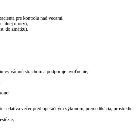
pacienta pre kontrolu nad vecami,
ciálnej opory),
esť do zmätku),
giu vytváranú strachom a podporuje uvoľnenie,
.
kone:
nie sedatíva večer pred operačným výkonom, premedikácia, prostredie
estézie,