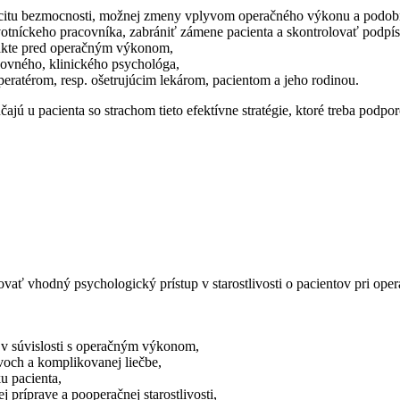
 pocitu bezmocnosti, možnej zmeny vplyvom operačného výkonu a podob
votníckeho pracovníka, zabrániť zámene pacienta a skontrolovať podpí
rakte pred operačným výkonom,
chovného, klinického psychológa,
eratérom, resp. ošetrujúcim lekárom, pacientom a jeho rodinou.
ú u pacienta so strachom tieto efektívne stratégie, ktoré treba podpo
,
ňovať vhodný psychologický prístup v starostlivosti o pacientov pri op
v súvislosti s operačným výkonom,
avoch a komplikovanej liečbe,
u pacienta,
 príprave a pooperačnej starostlivosti,