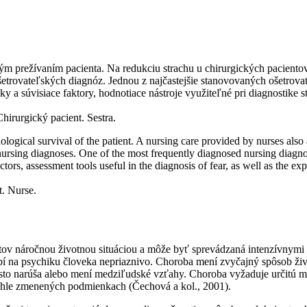
m prežívaním pacienta. Na redukciu strachu u chirurgických pacientov 
trovateľských diagnóz. Jednou z najčastejšie stanovovaných ošetrovate
naky a súvisiace faktory, hodnotiace nástroje využiteľné pri diagnostike
hirurgický pacient. Sestra.
ogical survival of the patient. A nursing care provided by nurses also aff
ursing diagnoses. One of the most frequently diagnosed nursing diagnoses
actors, assessment tools useful in the diagnosis of fear, as well as the ex
t. Nurse.
entov náročnou životnou situáciou a môže byť sprevádzaná intenzívnymi
 na psychiku človeka nepriaznivo. Choroba mení zvyčajný spôsob živo
to narúša alebo mení medziľudské vzťahy. Choroba vyžaduje určitú mie
 náhle zmenených podmienkach (Čechová a kol., 2001).