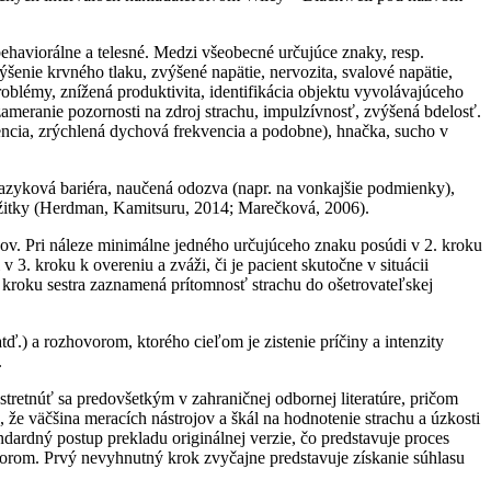
haviorálne a telesné. Medzi všeobecné určujúce znaky, resp.
výšenie krvného tlaku, zvýšené napätie, nervozita, svalové napätie,
oblémy, znížená produktivita, identifikácia objektu vyvolávajúceho
zameranie pozornosti na zdroj strachu, impulzívnosť, zvýšená bdelosť.
encia, zrýchlená dychová frekvencia a podobne), hnačka, sucho v
 jazyková bariéra, naučená odozva (napr. na vonkajšie podmienky),
ážitky (Herdman, Kamitsuru, 2014; Marečková, 2006).
kov. Pri náleze minimálne jedného určujúceho znaku posúdi v 2. kroku
 3. kroku k overeniu a zváži, či je pacient skutočne v situácii
. kroku sestra zaznamená prítomnosť strachu do ošetrovateľskej
tď.) a rozhovorom, ktorého cieľom je zistenie príčiny a intenzity
.
stretnúť sa predovšetkým v zahraničnej odbornej literatúre, pričom
, že väčšina meracích nástrojov a škál na hodnotenie strachu a úzkosti
dardný postup prekladu originálnej verzie, čo predstavuje proces
utorom. Prvý nevyhnutný krok zvyčajne predstavuje získanie súhlasu