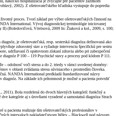
chu, nakoľko hospitalizácia je zvyčajne pre pacientov zážitkom
ivohlavý, 2002). Z ošetrovateľského hľadiska vystupuje do popredia
životný proces. Tvorí základ pre výber ošetrovateľských činností na
ANDA International. Vývoj diagnostickej terminológie iniciovanej
(Boledovičová, Vörösová, 2009 In: Žiaková a kol., 2009, s. 100;
diagnóz, je ošetrovateľská, resp. sesterská diagnóza definovaná ako
plyvňuje zdravotný stav a vyžaduje intervenciu špecifickú pre sestru
ore, udržiavaní či opätovnom získaní zdravia alebo pri zabezpečení
ine diagnóz P 100 – 119 Psychické stavy a procesy pod kódom P 111.
– odolnosť voči stresu a do 2. triedy v rámci uvedenej domény:
ov v oblasti zvládania stresu súvisiaceho s prostredím človeka.
ečná. NANDA International predkladá štandardizované názvy
v diagnóz. Na základe ich prítomnosti je možné u pacienta potvrdiť
 2011). Bola rozdelená do dvoch hlavných kategórií: funkčný a
dve kategórie aj s úrovňami vyradené a samostatná diagnóza Strach
é u pacienta realizuje tím ošetrovateľských profesionálov v
ročných intervaloch nakladateľstvom Wiley – Blackwell pod názvom