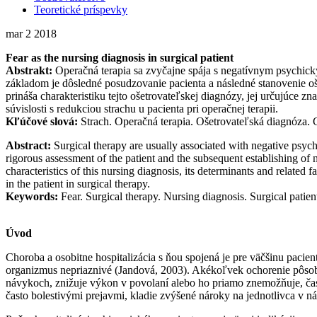
Teoretické príspevky
mar
2
2018
Fear as the nursing diagnosis in surgical patient
Abstrakt:
Operačná terapia sa zvyčajne spája s negatívnym psychický
základom je dôsledné posudzovanie pacienta a následné stanovenie oše
prináša charakteristiku tejto ošetrovateľskej diagnózy, jej určujúce z
súvislosti s redukciou strachu u pacienta pri operačnej terapii.
Kľúčové slová:
Strach. Operačná terapia. Ošetrovateľská diagnóza. C
Abstract:
Surgical therapy are usually associated with negative psychol
rigorous assessment of the patient and the subsequent establishing of n
characteristics of this nursing diagnosis, its determinants and related f
in the patient in surgical therapy.
Keywords:
Fear. Surgical therapy. Nursing diagnosis. Surgical patien
Úvod
Choroba a osobitne hospitalizácia s ňou spojená je pre väčšinu paci
organizmus nepriaznivé (Jandová, 2003). Akékoľvek ochorenie pôsobí
návykoch, znižuje výkon v povolaní alebo ho priamo znemožňuje, čas
často bolestivými prejavmi, kladie zvýšené nároky na jednotlivca v