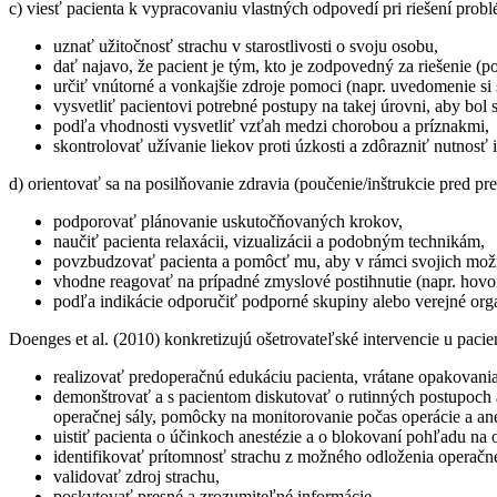
c) viesť pacienta k vypracovaniu vlastných odpovedí pri riešení prob
uznať užitočnosť strachu v starostlivosti o svoju osobu,
dať najavo, že pacient je tým, kto je zodpovedný za riešenie (
určiť vnútorné a vonkajšie zdroje pomoci (napr. uvedomenie si 
vysvetliť pacientovi potrebné postupy na takej úrovni, aby bol
podľa vhodnosti vysvetliť vzťah medzi chorobou a príznakmi,
skontrolovať užívanie liekov proti úzkosti a zdôrazniť nutnosť 
d) orientovať sa na posilňovanie zdravia (poučenie/inštrukcie pred pr
podporovať plánovanie uskutočňovaných krokov,
naučiť pacienta relaxácii, vizualizácii a podobným technikám,
povzbudzovať pacienta a pomôcť mu, aby v rámci svojich možno
vhodne reagovať na prípadné zmyslové postihnutie (napr. hovori
podľa indikácie odporučiť podporné skupiny alebo verejné org
Doenges et al. (2010) konkretizujú ošetrovateľské intervencie u pac
realizovať predoperačnú edukáciu pacienta, vrátane opakovan
demonštrovať a s pacientom diskutovať o rutinných postupoch 
operačnej sály, pomôcky na monitorovanie počas operácie a ane
uistiť pacienta o účinkoch anestézie a o blokovaní pohľadu na 
identifikovať prítomnosť strachu z možného odloženia operač
validovať zdroj strachu,
poskytovať presné a zrozumiteľné informácie,