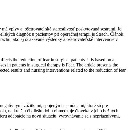
má vplyv aj ošetrovateľská starostlivosť poskytovaná sestrami. Jej
ľských diagnóz u pacientov pri operačnej terapii je Strach. Článok
 strachu, ako aj očakávané výsledky a ošetrovateľské intervencie v
ects the reduction of fear in surgical patients. It is based on a
 in patients in surgical therapy is Fear. The article presents the
pected results and nursing interventions related to the reduction of fear
 negatívnymi zážitkami, spojenými s emóciami, ktoré sú pre
ta, na kratšiu či dlhšiu dobu obmedzuje človeka v jeho bežných
ru adaptácie na novú situáciu, vyrovnávanie sa s nepriaznivými,