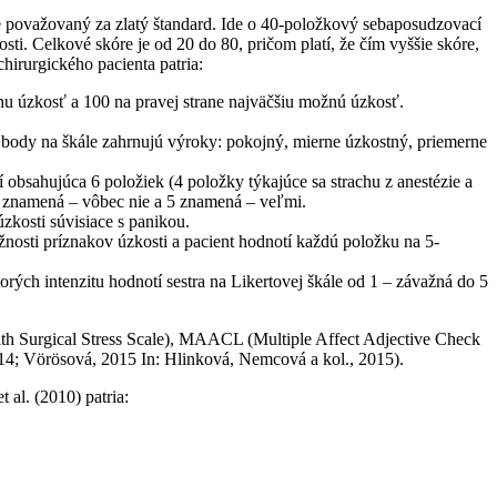
 je považovaný za zlatý štandard. Ide o 40-položkový sebaposudzovací
sti. Celkové skóre je od 20 do 80, pričom platí, že čím vyššie skóre,
hirurgického pacienta patria:
nu úzkosť a 100 na pravej strane najväčšiu možnú úzkosť.
é body na škále zahrnujú výroky: pokojný, mierne úzkostný, priemerne
bsahujúca 6 položiek (4 položky týkajúce sa strachu z anestézie a
e 1 znamená – vôbec nie a 5 znamená – veľmi.
zkosti súvisiace s panikou.
nosti príznakov úzkosti a pacient hodnotí každú položku na 5-
ých intenzitu hodnotí sestra na Likertovej škále od 1 – závažná do 5
th Surgical Stress Scale), MAACL (Multiple Affect Adjective Check
 2014; Vörösová, 2015 In: Hlinková, Nemcová a kol., 2015).
al. (2010) patria: