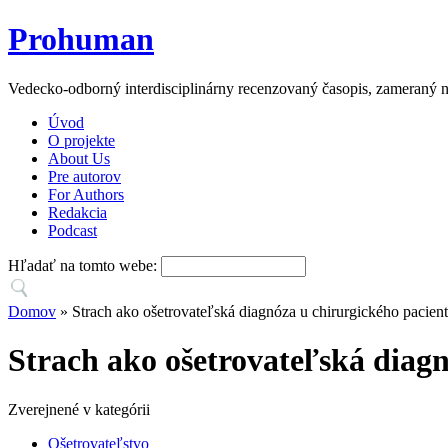
Prohuman
Vedecko-odborný interdisciplinárny recenzovaný časopis, zameraný n
Úvod
O projekte
About Us
Pre autorov
For Authors
Redakcia
Podcast
Hľadať na tomto webe:
Domov
» Strach ako ošetrovateľská diagnóza u chirurgického pacien
Strach ako ošetrovateľská diag
Zverejnené v kategórii
Ošetrovateľstvo