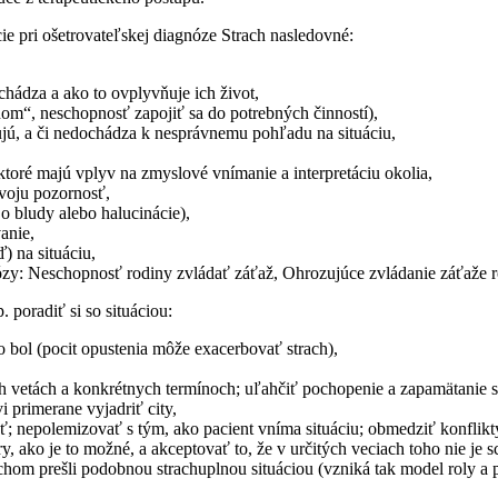
e pri ošetrovateľskej diagnóze Strach nasledovné:
chádza a ako to ovplyvňuje ich život,
hom“, neschopnosť zapojiť sa do potrebných činností),
jú, a či nedochádza k nesprávnemu pohľadu na situáciu,
 ktoré majú vplyv na zmyslové vnímanie a interpretáciu okolia,
svoju pozornosť,
o bludy alebo halucinácie),
anie,
) na situáciu,
ózy: Neschopnosť rodiny zvládať záťaž, Ohrozujúce zvládanie záťaže r
poradiť si so situáciou:
o bol (pocit opustenia môže exacerbovať strach),
 vetách a konkrétnych termínoch; uľahčiť pochopenie a zapamätanie si
i primerane vyjadriť city,
ať; nepolemizovať s tým, ako pacient vníma situáciu; obmedziť konflikt
 ako je to možné, a akceptovať to, že v určitých veciach toho nie je 
chom prešli podobnou strachuplnou situáciou (vzniká tak model roly a p