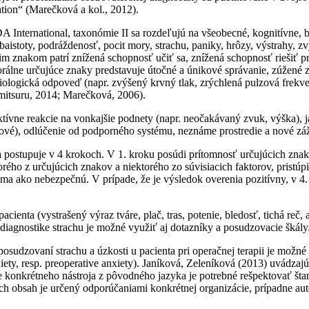
tion“ (Marečková a kol., 2012).
nternational, taxonómie II sa rozdeľujú na všeobecné, kognitívne, be
ebaistoty, podráždenosť, pocit mory, strachu, paniky, hrôzy, výstrahy, z
im znakom patrí znížená schopnosť učiť sa, znížená schopnosť riešiť pr
orálne určujúce znaky predstavuje útočné a únikové správanie, zúžené 
iologická odpoveď (napr. zvýšený krvný tlak, zrýchlená pulzová frekv
mitsuru, 2014; Marečková, 2006).
nktívne reakcie na vonkajšie podnety (napr. neočakávaný zvuk, výška),
hové), odlúčenie od podporného systému, neznáme prostredie a nové z
ra postupuje v 4 krokoch. V 1. kroku posúdi prítomnosť určujúcich zna
rého z určujúcich znakov a niektorého zo súvisiacich faktorov, pristúpi v
níma ako nebezpečnú. V prípade, že je výsledok overenia pozitívny, v 4
enta (vystrašený výraz tváre, plač, tras, potenie, bledosť, tichá reč, a
 diagnostike strachu je možné využiť aj dotazníky a posudzovacie škály
osudzovaní strachu a úzkosti u pacienta pri operačnej terapii je možné 
ety, resp. preoperative anxiety). Janíková, Zeleníková (2013) uvádzajú
 konkrétneho nástroja z pôvodného jazyka je potrebné rešpektovať štan
orých obsah je určený odporúčaniami konkrétnej organizácie, prípadne a