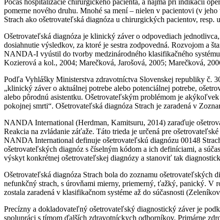
Počas hospitalizácie chirurgického pacienta, a najmä pri indikácii op
pomerne nového druhu. Mnohé sa mení – nielen v pacientovi (v jeho t
Strach ako ošetrovateľská diagnóza u chirurgických pacientov, resp. u 
Ošetrovateľská diagnóza je klinický záver o odpovediach jednotlivca,
dosiahnutie výsledkov, za ktoré je sestra zodpovedná. Rozvojom a št
NANDA-I vyústil do tvorby medzinárodného klasifikačného systému
Kozierová a kol., 2004; Marečková, Jarošová, 2005; Marečková, 2006
Podľa Vyhlášky Ministerstva zdravotníctva Slovenskej republiky č. 30
„klinický záver o aktuálnej potrebe alebo potenciálnej potrebe, ošetr
alebo pôrodnú asistentku. Ošetrovateľským problémom je akýkoľvek st
pokojnej smrti“. Ošetrovateľská diagnóza Strach je zaradená v Zozna
NANDA International (Herdman, Kamitsuru, 2014) zaraďuje ošetrovat
Reakcia na zvládanie záťaže. Táto trieda je určená pre ošetrovateľs
NANDA International definuje ošetrovateľskú diagnózu 00148 Strac
ošetrovateľských diagnóz s číselným kódom a ich definíciami, a súčas
výskyt konkrétnej ošetrovateľskej diagnózy a stanoviť tak diagnostic
Ošetrovateľská diagnóza Strach bola do zoznamu ošetrovateľských d
nefunkčný strach, s úrovňami mierny, priemerný, ťažký, panický. V
zostala zaradená v klasifikačnom systéme až do súčasnosti (Zeleníková
Precízny a dokladovateľný ošetrovateľský diagnostický záver je podk
spolupráci s tímom ďalších zdravotníckych odborníkov. Primárne zdr