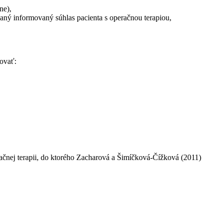
ne),
saný informovaný súhlas pacienta s operačnou terapiou,
rovať:
eračnej terapii, do ktorého Zacharová a Šimíčková-Čížková (2011)