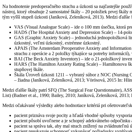
Na hodnotenie predoperačného strachu a úzkosti sa najčastejšie použí
nástroj, ktorý obsahuje 2 samostatné škály – 20 položiek prvej škály m
tým vyšší stupeň úzkosti (Janíková, Zeleníková, 2013). Medzi ďalšie š
VAS (Visual Analogue Scale) – ide o 100 mm úsečku, ktorá pred
HADS (The Hospital Anxiety and Depression Scale) – 14-položk
GAS (Graphic Anxiety Scale) – jednoduchá jednopoložková lineá
úzkostný, veľmi úzkostný, extrémne úzkostný.
APAIS (The Amsterdam Preoperative Anxiety and Information Sc
strachu z operácie a 2 položky týkajúce sa potreby informácií)
BAI (The Beck Anxiety Inventory) – ide o 21-položkový inventár
HARS (The Hamilton Anxiety Rating Scale) – Hamiltonova škála
stupňovej škále.
Škála Úroveň úzkosti 1211 – vybraný súbor z NOC (Nursing Outc
– žiadna (Janíková, Zeleníková, 2013; Vörösová, 2015 In: Hli
Medzi ďalšie škály patrí SFQ (The Surgical Fear Questionnaire), A
List) (Badner et al., 1990; Bailey, 2010; Janíková, Zeleníková, 2013;
Medzi očakávané výsledky alebo hodnotiace kritériá pri ošetrovateľs
pacient priznáva svoje pocity a hľadá vhodné spôsoby vysporia
pacient pôsobí uvoľnene a je schopný adekvátneho odpočinku 
pacient sa správa tak, aby mal strach znížený na zvládnuteľnú 
pacient preukazuje schopnosť vykonávať požiadavky vyplývajú