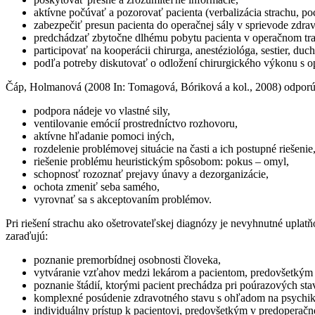
aktívne počúvať a pozorovať pacienta (verbalizácia strachu,
zabezpečiť presun pacienta do operačnej sály v sprievode zdra
predchádzať zbytočne dlhému pobytu pacienta v operačnom t
participovať na kooperácii chirurga, anestéziológa, sestier, du
podľa potreby diskutovať o odložení chirurgického výkonu s op
Čáp, Holmanová (2008 In: Tomagová, Bóriková a kol., 2008) odporúčaj
podpora nádeje vo vlastné sily,
ventilovanie emócií prostredníctvo rozhovoru,
aktívne hľadanie pomoci iných,
rozdelenie problémovej situácie na časti a ich postupné riešenie
riešenie problému heuristickým spôsobom: pokus – omyl,
schopnosť rozoznať prejavy únavy a dezorganizácie,
ochota zmeniť seba samého,
vyrovnať sa s akceptovaním problémov.
Pri riešení strachu ako ošetrovateľskej diagnózy je nevyhnutné uplat
zaraďujú:
poznanie premorbídnej osobnosti človeka,
vytváranie vzťahov medzi lekárom a pacientom, predovšetkým 
poznanie štádií, ktorými pacient prechádza pri poúrazových st
komplexné posúdenie zdravotného stavu s ohľadom na psychik
individuálny prístup k pacientovi, predovšetkým v predoperačnej