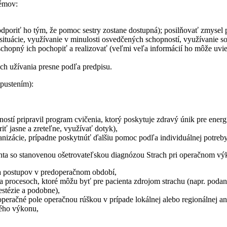
lémov:
podporiť ho tým, že pomoc sestry zostane dostupná); posilňovať zmysel 
situácie, využívanie v minulosti osvedčených schopností, využívanie so
 schopný ich pochopiť a realizovať (veľmi veľa informácií ho môže uvi
ich užívania presne podľa predpisu.
epustením):
stí pripravil program cvičenia, ktorý poskytuje zdravý únik pre ener
ť jasne a zreteľne, využívať dotyk),
anizácie, prípadne poskytnúť ďalšiu pomoc podľa individuálnej potreby
ienta so stanovenou ošetrovateľskou diagnózou Strach pri operačnom vý
ia postupov v predoperačnom období,
a procesoch, ktoré môžu byť pre pacienta zdrojom strachu (napr. poda
stézie a podobne),
operačné pole operačnou rúškou v prípade lokálnej alebo regionálnej an
ného výkonu,