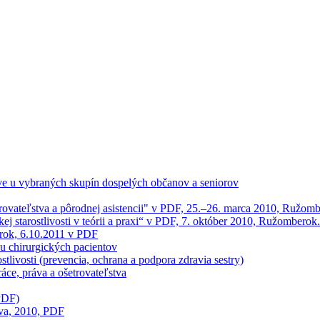
ľstve u vybraných skupín dospelých občanov a seniorov
trovateľstva a pôrodnej asistencii" v PDF, 25.–26. marca 2010, Ružom
ej starostlivosti v teórii a praxi“ v PDF, 7. október 2010, Ružomberok.
erok, 6.10.2011 v PDF
 u chirurgických pacientov
stlivosti (prevencia, ochrana a podpora zdravia sestry)
ráce, práva a ošetrovateľstva
PDF)
tva, 2010, PDF