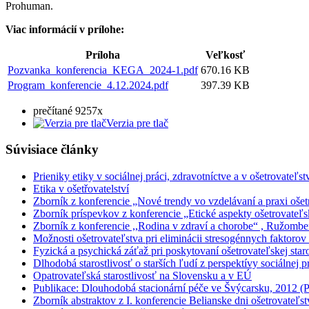
Prohuman.
Viac informácií v prílohe:
Príloha
Veľkosť
Pozvanka_konferencia_KEGA_2024-1.pdf
670.16 KB
Program_konferencie_4.12.2024.pdf
397.39 KB
prečítané 9257x
Verzia pre tlač
Súvisiace články
Prieniky etiky v sociálnej práci, zdravotníctve a v ošetrovate
Etika v ošetřovatelství
Zborník z konferencie „Nové trendy vo vzdelávaní a praxi oše
Zborník príspevkov z konferencie „Etické aspekty ošetrovateľsk
Zborník z konferencie ,,Rodina v zdraví a chorobe“ , Ružomb
Možnosti ošetrovateľstva pri eliminácii stresogénnych faktorov
Fyzická a psychická záťaž pri poskytovaní ošetrovateľskej staro
Dlhodobá starostlivosť o starších ľudí z perspektívy sociálnej p
Opatrovateľská starostlivosť na Slovensku a v EÚ
Publikace: Dlouhodobá stacionární péče ve Švýcarsku, 2012 (
Zborník abstraktov z I. konferencie Belianske dni ošetrovateľs