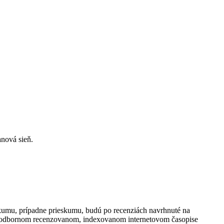
nová sieň.
kumu, prípadne prieskumu, budú po recenziách navrhnuté na
-odbornom recenzovanom, indexovanom internetovom časopise