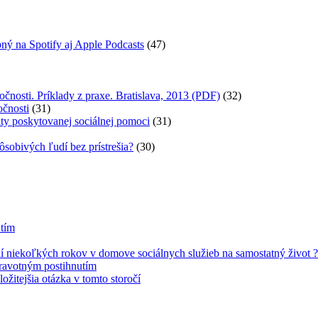
ný na Spotify aj Apple Podcasts
(47)
očnosti. Príklady z praxe. Bratislava, 2013 (PDF)
(32)
očnosti
(31)
ity poskytovanej sociálnej pomoci
(31)
ôsobivých ľudí bez prístrešia?
(30)
utím
 niekoľkých rokov v domove sociálnych služieb na samostatný život ?
dravotným postihnutím
žitejšia otázka v tomto storočí