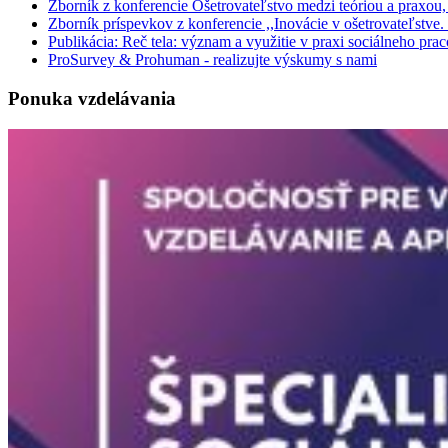
Zborník z konferencie Ošetrovateľstvo medzi teóriou a praxou
Zborník príspevkov z konferencie ,,Inovácie v ošetrovateľstve
Publikácia: Reč tela: význam a využitie v praxi sociálneho pr
ProSurvey & Prohuman - realizujte výskumy s nami
Ponuka vzdelávania