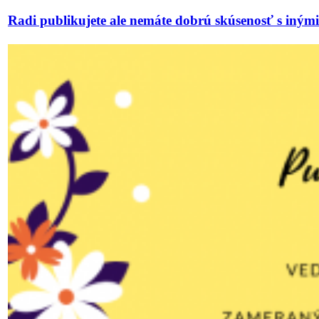
Radi publikujete ale nemáte dobrú skúsenosť s iný