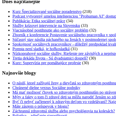
Dnes najčítanejšie
Kurz Špecializované sociálne poradenstvo
(218)
Podcast vytvorený umelou inteligenciou "Prohuman AI" dostup
Publikácia: Etika sociálnej práce
(34)
Služby krízovej intervencie na Slovensku
(33)
Viacnásobné postihnutie ako sociálny problém
(32)
Zborník z konferencie Postavenie sociálneho pracovníka v spol
Súčasný stav násilia páchaného na ženách v postmodernej spol
Spokojnosť sociálnych pracovníkov - dôležitý predpoklad kval
Pomsta není sladká, je hořkosladká
(31)
Nízkoprahové sociálne služby. Riešenie pre závislých a neprisp
Tretia dekáda života - Sú dvadsiatnici dospelí?
(30)
Kurz: Supervízia pre pomáhajúce profesie
(30)
Najnovšie blogy
O násilí, ktoré zažívajú ženy a dievčatá so zdravotným postihn
Chránené dielne verzus Sociálne podniky
Má mať možnosť človek so zdravotným postihnutím po strávení
Mýty a fakty o tom či zdravé deti sa môžu narodiť ženám so z
Byť či nebyť začlenený k zdravým deťom vo vzdelávaní? Najzlo
Máte záujem o príspevok v blogu?
Záchranná zdravotná služba alebo psychológovia na kolesách?
Paliatíva – zdieľanie starostlivosti