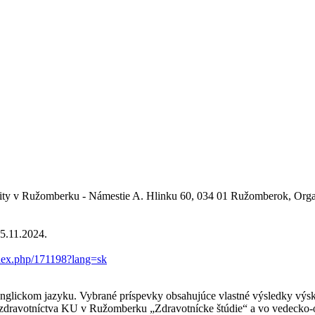
erzity v Ružomberku - Námestie A. Hlinku 60, 034 01 Ružomberok, Orga
15.11.2024.
ndex.php/171198?lang=sk
anglickom jazyku. Vybrané príspevky obsahujúce vlastné výsledky výs
zdravotníctva KU v Ružomberku „Zdravotnícke štúdie“ a vo vedecko