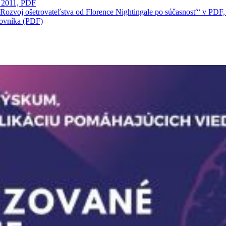
, 2011, PDF
. Rozvoj ošetrovateľstva od Florence Nightingale po súčasnosť“ v PDF
acovníka (PDF)