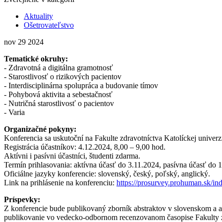
Aktuality
Ošetrovateľstvo
nov
29
2024
Tematické okruhy:
- Zdravotná a digitálna gramotnosť
- Starostlivosť o rizikových pacientov
- Interdisciplinárna spolupráca a budovanie tímov
- Pohybová aktivita a sebestačnosť
- Nutričná starostlivosť o pacientov
- Varia
Organizačné pokyny:
Konferencia sa uskutoční na Fakulte zdravotníctva Katolíckej univ
Registrácia účastníkov: 4.12.2024, 8,00 – 9,00 hod.
Aktívni i pasívni účastníci, študenti zdarma.
Termín prihlasovania: aktívna účasť do 3.11.2024, pasívna účasť do 
Oficiálne jazyky konferencie: slovenský, český, poľský, anglický.
Link na prihlásenie na konferenciu:
https://prosurvey.prohuman.sk/i
Príspevky:
Z konferencie bude publikovaný zborník abstraktov v slovenskom a 
publikovanie vo vedecko-odbornom recenzovanom časopise Fakulty 